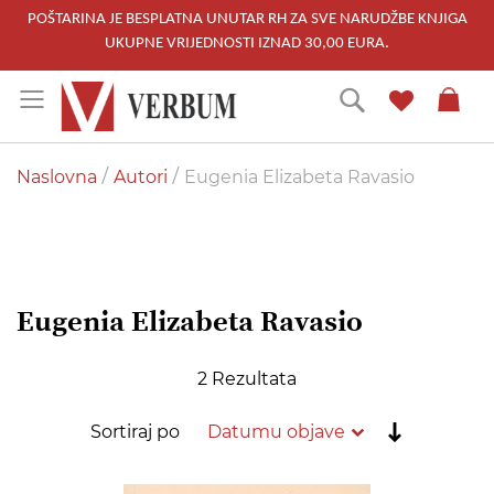
POŠTARINA JE BESPLATNA UNUTAR RH ZA SVE NARUDŽBE KNJIGA
UKUPNE VRIJEDNOSTI IZNAD 30,00 EURA.
Skip
Traži
to
Content
Naslovna
Autori
Eugenia Elizabeta Ravasio
Eugenia Elizabeta Ravasio
2
Rezultata
Postavi
Sortiraj po
rastućim
redoslije