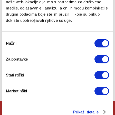
naše web-lokacije dijelimo s partnerima za društvene
Bog Otac govori svojoj
medije, oglašavanje i analizu, a oni ih mogu kombinirati s
djeci
drugim podacima koje ste im pružili ili koje su prikupili
Eugenia Elizabeta Ravasio
dok ste upotrebljavali njihove usluge.
4,00 EUR
Odabir
Dodaj
Nužni
u
pristanka
listu
želja
Za postavke
Statistički
Lista želja
Nemate artikala u svojoj listi želja.
Marketinški
Prikaži detalje