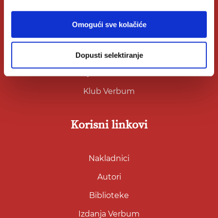
O Verbumu
Omogući sve kolačiće
O nama
Kontakt
Dopusti selektiranje
Knjižare Verbum
Klub Verbum
Korisni linkovi
Nakladnici
Autori
Biblioteke
Izdanja Verbum