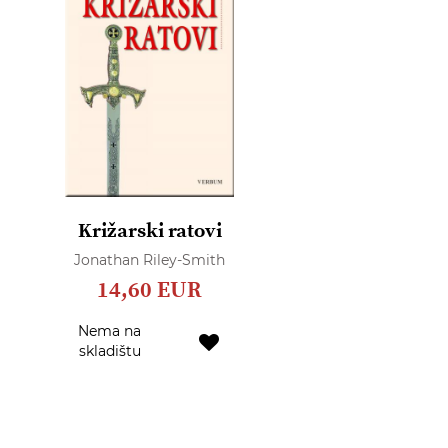
Križarski ratovi
Jonathan Riley-Smith
14,60 EUR
Nema na
Dodaj
skladištu
u
listu
želja