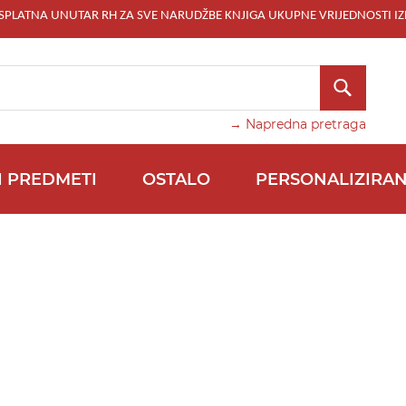
ESPLATNA UNUTAR RH ZA SVE NARUDŽBE KNJIGA UKUPNE VRIJEDNOSTI IZ
TRAŽI
→ Napredna pretraga
I PREDMETI
OSTALO
PERSONALIZIRAN