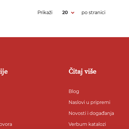
Prikaži
po stranici
ije
Čitaj više
Blog
Naslovi u pripremi
Novosti i događanja
govora
Verbum katalozi