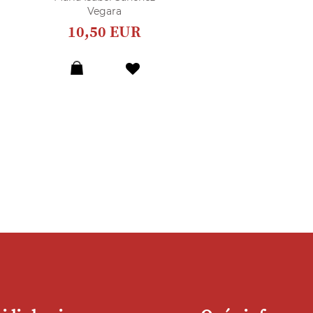
Vegara
10,50 EUR
Dodaj
u
listu
želja