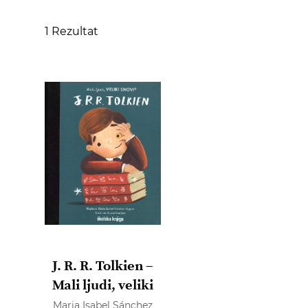
1
Rezultat
J. R. R. Tolkien –
Mali ljudi, veliki
snovi
Maria Isabel Sánchez