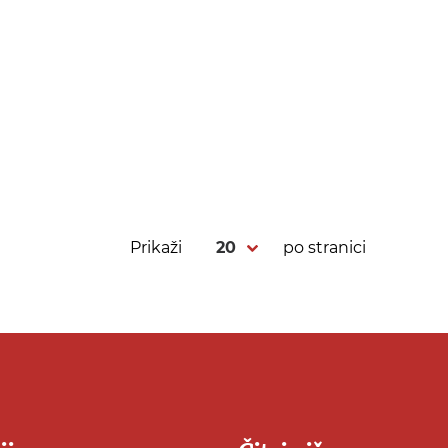
Prikaži
po stranici