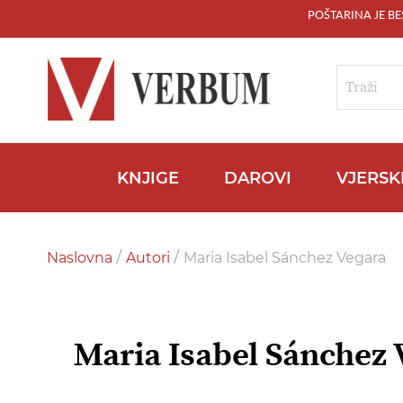
POŠTARINA JE B
Skip
to
Content
Traži
KNJIGE
DAROVI
VJERSK
Naslovna
Autori
Maria Isabel Sánchez Vegara
Maria Isabel Sánchez 