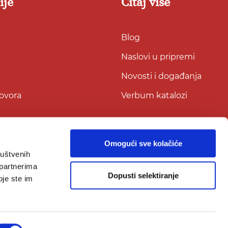
ije
Čitaj više
Blog
Naslovi u pripremi
Novosti i događanja
govora
Verbum katalozi
Omogući sve kolačiće
ruštvenih
 partnerima
Dopusti selektiranje
oje ste im