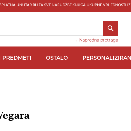
ESPLATNA UNUTAR RH ZA SVE NARUDŽBE KNJIGA UKUPNE VRIJEDNOSTI IZ
TRAŽI
→ Napredna pretraga
I PREDMETI
OSTALO
PERSONALIZIRAN
Vegara