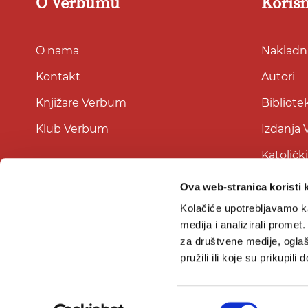
O Verbumu
Korisn
O nama
Nakladni
Kontakt
Autori
Knjižare Verbum
Bibliote
Klub Verbum
Izdanja
Katoličk
Ova web-stranica koristi 
Kolačiće upotrebljavamo ka
medija i analizirali promet
za društvene medije, oglaš
pružili ili koje su prikupili
Odabir