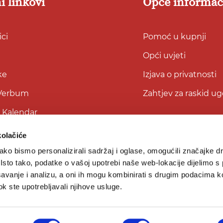
i linkovi
Opće informac
ci
Pomoć u kupnji
Opći uvjeti
ke
Izjava o privatnosti
 Verbum
Zahtjev za raskid u
i Kalendar
kolačiće
ko bismo personalizirali sadržaj i oglase, omogućili značajke d
. Isto tako, podatke o vašoj upotrebi naše web-lokacije dijelimo s
avanje i analizu, a oni ih mogu kombinirati s drugim podacima k
 dok ste upotrebljavali njihove usluge.
© 2026
Verbum d.o.o.
Sva prava pridržana.