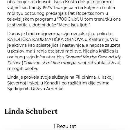
obraćenje srca k osobi Isusa Krista dok joj nije umro
voljeni sin Randy 1977. Tada je pala na koljena i molila
molitvu potpunog predanja s Pat Robertsonom u
televizijskom programu "700 Club". U tom trenutku ona
je shvatila u dubini duše "Mene Isus ljubi".
Danas je Linda odgovorna svjetovnjakinja u pokretu
KATOLIČKA KARIZMATIČKA OBNOVA u Kaliforniji. Vrlo
je aktivna kao spisateljica i nastavnica, a napose zauzeta
u poslovima širenja otajstva molitve. Njezina knjižica iz
osobnog svjedočanstva
You Showed Me the Face od My
Father
(
Pokazao si mi lice mojega oca
) zahvatila je život
mnogih osoba.
Linda je provela svoje služenje na Filipinima, u Irskoj,
Sjevernoj Irskoj, u Kanadi i po različitim dijelovima
Sjedinjenih Država Amerike.
Linda Schubert
1
Rezultat