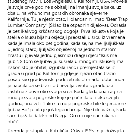
studenog 1937. u Los Angelesu, u Kaliforniji, USA. Provela
je svoje prve godine s obitelji na imanju svoje bake, uz
obalu, na vrhuncima gorskih obronaka sjeverne
Kalifornije. Tu je njezin otac, Holanđanin, imao "Bear Trap
Lumber Company" (Skladište otpadnih dijelova). Odrasla
je bez ikakvog kršćanskog odgoja. Prva iskustva koja je
stekla o Isusu bijahu osjećaji preostali u srcu iz vremena
kada je imala oko pet godina; kada se, naime, ljuljuškala
u jednoj staroj ljuljački obješenoj na jednom starom
hrastu i pjevala jednu pjesmicu dragu djeci "Isus me
ljubi". S tom se ljubavlju susrela u mnogim iskušenjima
nakon što je obitelj izgubila ranč i premještala se iz
grada u grad po Kaliforniji gdje je njezin otac tražio
posao kao građevinski poduzetnik. U mladoj dobi Linda
je naučila da se brani od nevolja života izgrađujući
zaštitne zidove oko svoga srca. Kada gleda unatrag na
mnoge svoje pogreške koje je počinila u tijeku svojih
godina, ona veli: "Iako su moje pogreške bile legendarne,
ljubav Božja bila je još legendarnija. Nije bilo važno, kada
sam bježala daleko od Njega, On mi nije dao nikada
otići".
Premda je stupila u Katoličku Crkvu 1965., nije doživjela