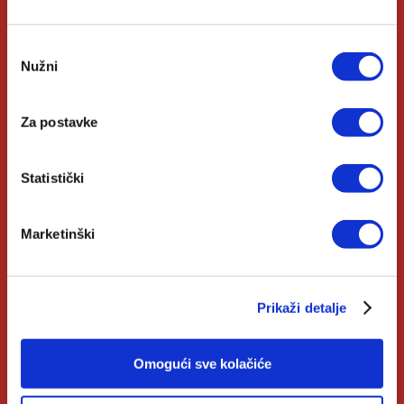
Odabir
Korisni linkovi
Nužni
pristanka
Nakladnici
Za postavke
Autori
Statistički
Biblioteke
Izdanja Verbum
Marketinški
Katolički Kalendar
Prikaži detalje
Opće informacije
Omogući sve kolačiće
Pomoć u kupnji