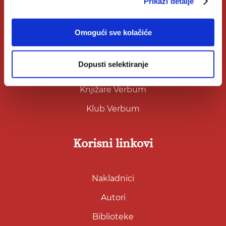
Prikaži detalje
O Verbumu
Omogući sve kolačiće
O nama
Dopusti selektiranje
Kontakt
Knjižare Verbum
Klub Verbum
Korisni linkovi
Nakladnici
Autori
Biblioteke