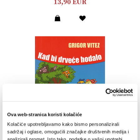
13,90 EUR
Dodaj
u
listu
želja
Ova web-stranica koristi kolačiće
Kolačiće upotrebljavamo kako bismo personalizirali
sadržaj i oglase, omogućili značajke društvenih medija i
analizirali promet. Isto tako, podatke o vašoj upotrebi