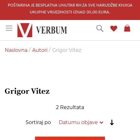
POŠTARINA JE BESPLATNA UNUTAR RH ZA SVE NARUDŽBE KNJIGA
UKUPNE VRIJEDNOSTI IZNAD 30,00 EURA.
Skip
Traži
to
Content
Naslovna
Autori
Grigor Vitez
Grigor Vitez
2
Rezultata
Postavi
Sortiraj po
rastućim
redoslije