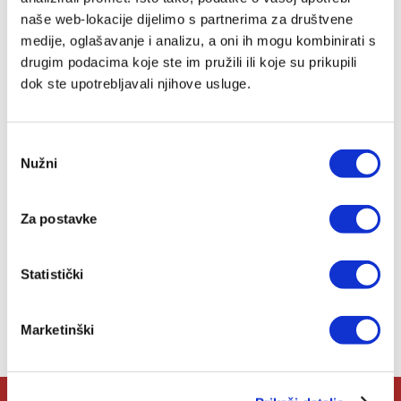
naše web-lokacije dijelimo s partnerima za društvene
Kad bi drveće hodalo -
medije, oglašavanje i analizu, a oni ih mogu kombinirati s
meki uvez
drugim podacima koje ste im pružili ili koje su prikupili
dok ste upotrebljavali njihove usluge.
Grigor Vitez
11,93 EUR
Odabir
Dodaj
Nužni
pristanka
u
listu
želja
Za postavke
Statistički
Lista želja
Marketinški
Nemate artikala u svojoj listi želja.