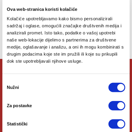
želja
Ova web-stranica koristi kolačiće
Kolačiće upotrebljavamo kako bismo personalizirali
sadržaj i oglase, omogućili značajke društvenih medija i
Lista želja
analizirali promet. Isto tako, podatke o vašoj upotrebi
naše web-lokacije dijelimo s partnerima za društvene
Nemate artikala u svojoj listi želja.
medije, oglašavanje i analizu, a oni ih mogu kombinirati s
drugim podacima koje ste im pružili ili koje su prikupili
dok ste upotrebljavali njihove usluge.
O Verbumu
Odabir
Nužni
pristanka
O nama
Za postavke
Kontakt
Knjižare Verbum
Statistički
Klub Verbum