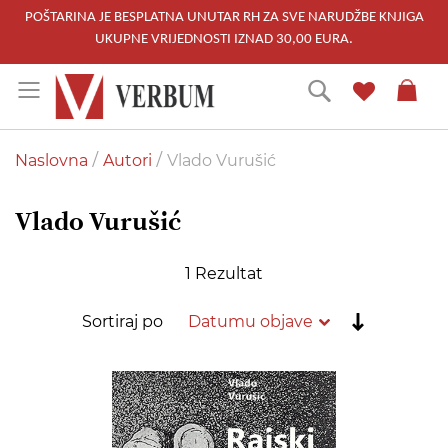
POŠTARINA JE BESPLATNA UNUTAR RH ZA SVE NARUDŽBE KNJIGA
UKUPNE VRIJEDNOSTI IZNAD 30,00 EURA.
Skip
Traži
to
Content
Naslovna
Autori
Vlado Vurušić
Vlado Vurušić
1
Rezultat
Postavi
Sortiraj po
rastućim
redoslije