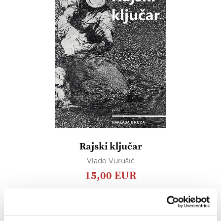
Rajski ključar
Vlado Vurušić
15,00 EUR
Dodaj
u
listu