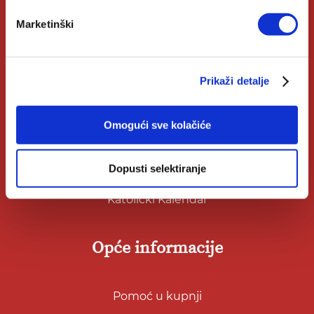
Marketinški
Korisni linkovi
Prikaži detalje
Nakladnici
Autori
Omogući sve kolačiće
Biblioteke
Dopusti selektiranje
Izdanja Verbum
Katolički Kalendar
Opće informacije
Pomoć u kupnji