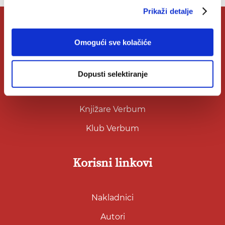
Prikaži detalje
O Verbumu
Omogući sve kolačiće
O nama
Dopusti selektiranje
Kontakt
Knjižare Verbum
Klub Verbum
Korisni linkovi
Nakladnici
Autori