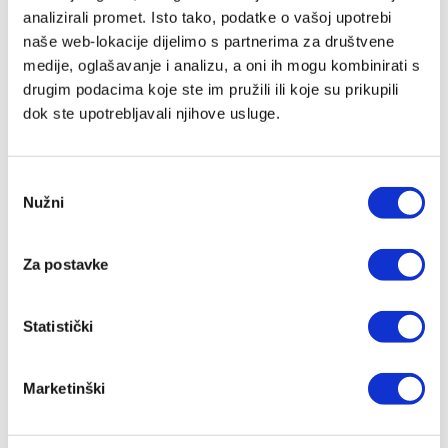
analizirali promet. Isto tako, podatke o vašoj upotrebi
naše web-lokacije dijelimo s partnerima za društvene
Arhitekti kulture smrti -
medije, oglašavanje i analizu, a oni ih mogu kombinirati s
tvrdi uvez
drugim podacima koje ste im pružili ili koje su prikupili
dok ste upotrebljavali njihove usluge.
Donald de Marco,
Benjamin
Wiker
24,95 EUR
Odabir
Nužni
pristanka
Dodaj
u
listu
Za postavke
želja
Statistički
Lista želja
Marketinški
Nemate artikala u svojoj listi želja.