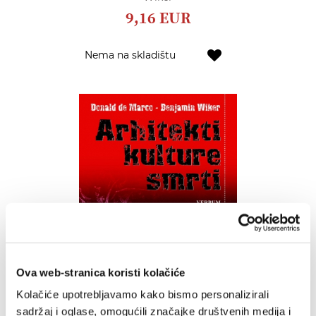
9,16 EUR
Dodaj
Nema na skladištu
u
listu
želja
Ova web-stranica koristi kolačiće
Kolačiće upotrebljavamo kako bismo personalizirali
sadržaj i oglase, omogućili značajke društvenih medija i