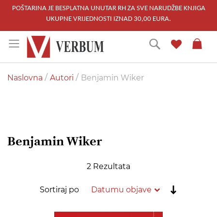
POŠTARINA JE BESPLATNA UNUTAR RH ZA SVE NARUDŽBE KNJIGA
UKUPNE VRIJEDNOSTI IZNAD 30,00 EURA.
Skip
Traži
to
Content
Naslovna
Autori
Benjamin Wiker
Benjamin Wiker
2
Rezultata
Postavi
Sortiraj po
rastućim
redoslije