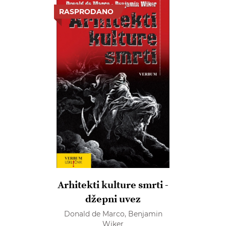
RASPRODANO
Arhitekti kulture smrti -
džepni uvez
Donald de Marco,
Benjamin
Wiker