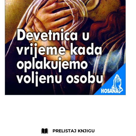
Skip
to
the
PRELISTAJ KNJIGU