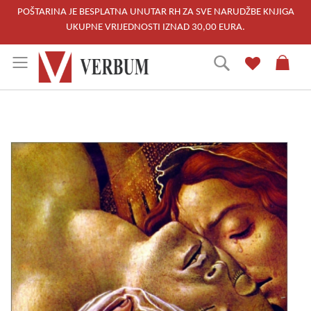
POŠTARINA JE BESPLATNA UNUTAR RH ZA SVE NARUDŽBE KNJIGA
UKUPNE VRIJEDNOSTI IZNAD 30,00 EURA.
Skip
Traži
to
Content
Skip
to
the
end
of
the
images
gallery