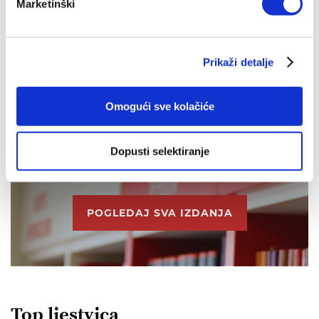
Marketinški
IZ ISTE BIBLIOTEKE
OD ISTOG NAKLADNIKA
Prikaži detalje
Omogući sve kolačiće
Dopusti selektiranje
IZDANJA NAKLADE VERBUM
POGLEDAJ SVA IZDANJA
Top ljestvica