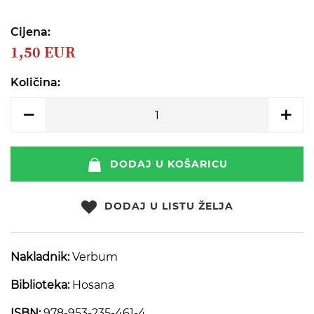
beginning
of
the
Cijena:
images
1,50 EUR
gallery
Količina:
DODAJ U KOŠARICU
DODAJ U LISTU ŽELJA
Nakladnik:
Verbum
Biblioteka:
Hosana
ISBN:
978-953-235-461-4