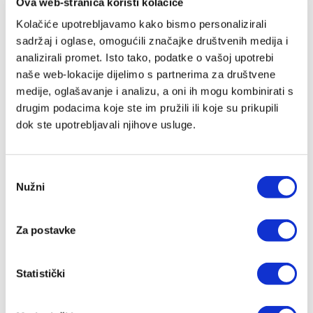
Ova web-stranica koristi kolačiće
U vrijeme oplakivanja voljene osobe nijedna ri ječ,
nijedan pogled i nijedna gesta utjehe ne mogu
Kolačiće upotrebljavamo kako bismo personalizirali
sadržaj i oglase, omogućili značajke društvenih medija i
doprijeti do dubine naše boli. To je vrijeme kada svoj
analizirali promet. Isto tako, podatke o vašoj upotrebi
obamrli i iscrpljeni duh trebamo natapati iz jedinoga
naše web-lokacije dijelimo s partnerima za društvene
Izvora, od Onoga koji je život sam. U ovoj biblijskoj
medije, oglašavanje i analizu, a oni ih mogu kombinirati s
devetnici nalaze se molitve i svetopisamski tekstovi
drugim podacima koje ste im pružili ili koje su prikupili
pogodni za razmatranje u tomu teškom razdoblju
dok ste upotrebljavali njihove usluge.
koji nam mogu pomoći da obnovimo svoju vjeru i
pouzdanje da ćemo jednoga dana ponovno biti
Odabir
zajedno sa svojim voljenima.
Nužni
pristanka
Za postavke
Preporuka
Statistički
IZ SLIČNOG PODRUČJA