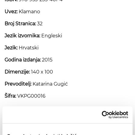
Uvez:
Klamano
Broj Stranica:
32
Jezik izvornika:
Engleski
Jezik:
Hrvatski
Godina izdanja:
2015
Dimenzije:
140 x 100
Prevoditelj:
Katarina Gugić
Šifra:
VKPG00016
Devetnica u vrijeme kada
oplakujemo voljenu osobu