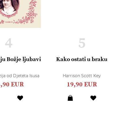
4
5
ju Božje ljubavi
Kako ostati u braku
R
O
ija od Djeteta Isusa
Harrison Scott Key
8,90 EUR
19,90 EUR
Dodaj
Dodaj
u
u
listu
listu
želja
želja