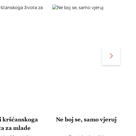
i kršćanskoga
Ne boj se, samo vjeruj
F
ta za mlade