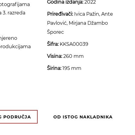
Godina izdanja:
2022
fotografijama
 3. razreda
Priređivači:
Ivica Pažin, Ante
Pavlović, Mirjana Džambo
Šporec
imjereno
Šifra:
KKSA00039
eprodukcijama
Visina:
260 mm
Širina:
195 mm
OG PODRUČJA
OD ISTOG NAKLADNIKA