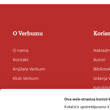
O Verbumu
Korisn
O nama
Nakladni
Kontakt
Autori
Knjižare Verbum
Bibliote
Klub Verbum
Izdanja
Katoličk
Ova web-stranica koristi 
Kolačiće upotrebljavamo ka