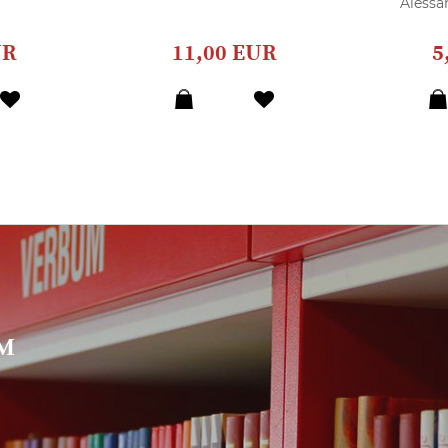
Alessa
UR
11,00 EUR
5
UM