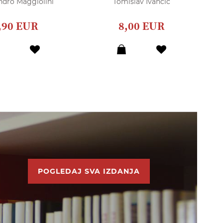
ndro Maggiolini
Tomislav Ivančić
,90 EUR
8,00 EUR
POGLEDAJ SVA IZDANJA