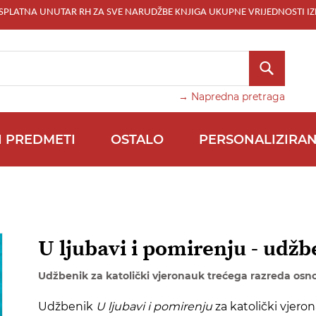
ESPLATNA UNUTAR RH ZA SVE NARUDŽBE KNJIGA UKUPNE VRIJEDNOSTI IZ
TRAŽI
→ Napredna pretraga
I PREDMETI
OSTALO
PERSONALIZIRAN
U ljubavi i pomirenju - udžb
Udžbenik za katolički vjeronauk trećega razreda osn
Udžbenik
U ljubavi i pomirenju
za katolički vjero