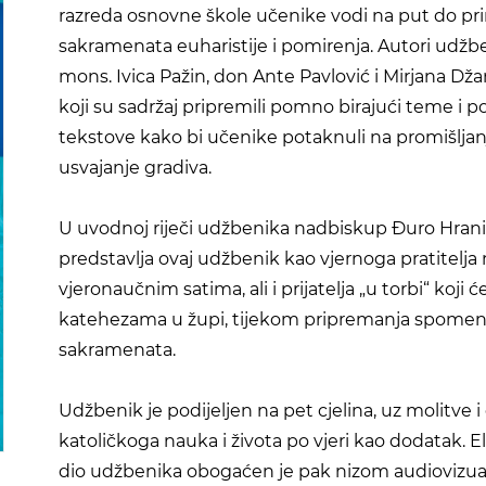
razreda osnovne škole učenike vodi na put do pr
sakramenata euharistije i pomirenja. Autori udžb
mons. Ivica Pažin, don Ante Pavlović i Mirjana D
koji su sadržaj pripremili pomno birajući teme i p
tekstove kako bi učenike potaknuli na promišljanj
usvajanje gradiva.
U uvodnoj riječi udžbenika nadbiskup Đuro Hran
predstavlja ovaj udžbenik kao vjernoga pratitelja 
vjeronaučnim satima, ali i prijatelja „u torbi“ koji će 
katehezama u župi, tijekom pripremanja spomen
sakramenata.
Udžbenik je podijeljen na pet cjelina, uz molitve i
katoličkoga nauka i života po vjeri kao dodatak. E
dio udžbenika obogaćen je pak nizom audiovizua