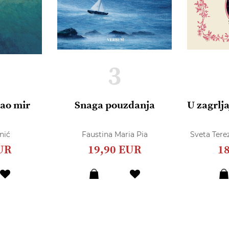
3
dao mir
Snaga pouzdanja
U zagrlja
nić
Faustina Maria Pia
Sveta Terez
UR
19,90 EUR
1
Dodaj
Dodaj
u
u
listu
listu
želja
želja