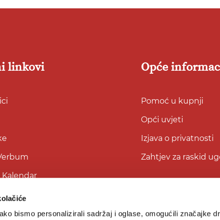
i linkovi
Opće informac
ci
Pomoć u kupnji
Opći uvjeti
ke
Izjava o privatnosti
 Verbum
Zahtjev za raskid u
i Kalendar
kolačiće
ko bismo personalizirali sadržaj i oglase, omogućili značajke d