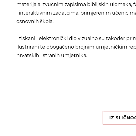
materijala, zvučnim zapisima biblijskih ulomaka, 
i interaktivnim zadatcima, primjerenim učenicima
osnovnih škola.
I tiskani i elektronički dio vizualno su također pr
ilustrirani te obogaćeno brojnim umjetničkim r
hrvatskih i stranih umjetnika.
IZ SLIČN