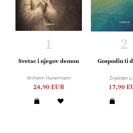
1
2
Svetac i njegov demon
Gospodin ti 
Wilhelm Hünermann
Zvjezdan Li
24,90 EUR
17,90 E
Dodaj
u
listu
želja