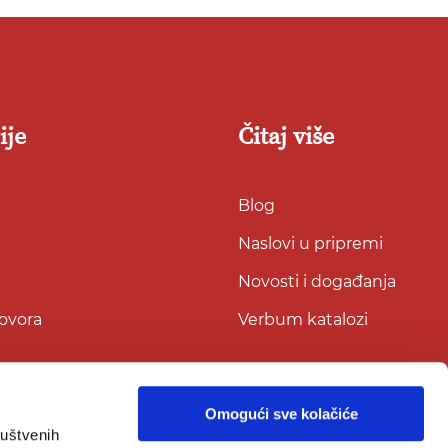
ije
Čitaj više
Blog
Naslovi u pripremi
Novosti i događanja
govora
Verbum katalozi
Omogući sve kolačiće
ruštvenih