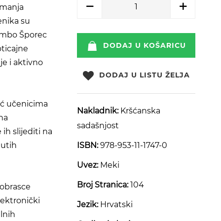
imanja
enika su
žambo Šporec
DODAJ U KOŠARICU
oticajne
e i aktivno
DODAJ U LISTU ŽELJA
ić učenicima
Nakladnik:
Kršćanska
na
sadašnjost
ih slijediti na
utih
ISBN:
978-953-11-1747-0
Uvez:
Meki
Broj Stranica:
104
 obrasce
lektronički
Jezik:
Hrvatski
lnih