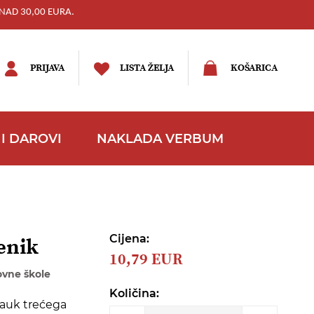
NAD 30,00 EURA.
PRIJAVA
LISTA ŽELJA
KOŠARICA
I DAROVI
NAKLADA VERBUM
Cijena:
enik
10,79 EUR
ovne škole
Količina:
nauk trećega