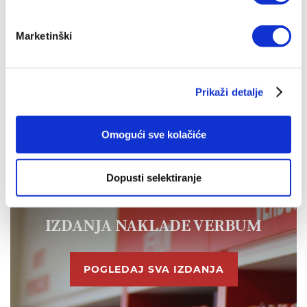
Preporuka
Marketinški
IZ SLIČNOG PODRUČJA
OD ISTOG AUTORA
Prikaži detalje
OD ISTOG NAKLADNIKA
Omogući sve kolačiće
Dopusti selektiranje
IZDANJA NAKLADE VERBUM
POGLEDAJ SVA IZDANJA