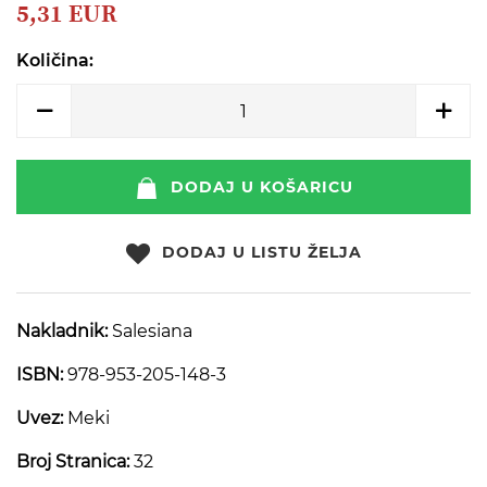
beginning
5,31 EUR
of
the
Količina:
images
gallery
DODAJ U KOŠARICU
DODAJ U LISTU ŽELJA
Nakladnik:
Salesiana
ISBN:
978-953-205-148-3
Uvez:
Meki
Broj Stranica:
32