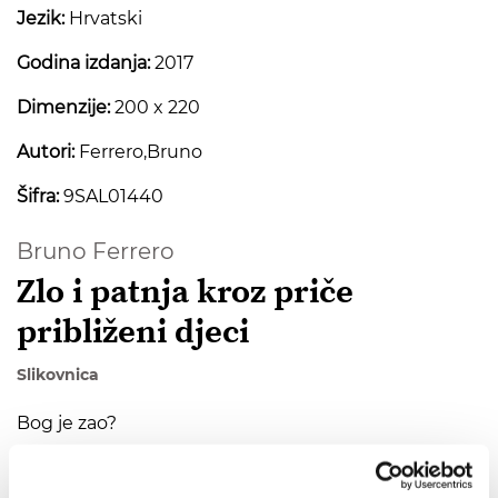
Jezik:
Hrvatski
Godina izdanja:
2017
Dimenzije:
200 x 220
Autori:
Ferrero,Bruno
Šifra:
9SAL01440
Bruno Ferrero
Zlo i patnja kroz priče
približeni djeci
Slikovnica
Bog je zao?
Dječja pitanja su uvijek izravna i nemilosrdna. Ako
Isus naviješta Boga ljubavi,