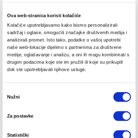
a ipak i dalje ima toliko patnje, ne opovrgava li se
možda time sve ono što se uči u katekizmu? I to
Ova web-stranica koristi kolačiće
svaki dan - u vijestima, u osobnom životnom
Kolačiće upotrebljavamo kako bismo personalizirali
iskustvu, u milijunima ljudskih povijesti trpljenja, koji
sadržaj i oglase, omogućili značajke društvenih medija i
svi ostaju potpuno lišeni značenja i tumačenja.
analizirali promet. Isto tako, podatke o vašoj upotrebi
naše web-lokacije dijelimo s partnerima za društvene
Što treba misliti o Bogu koji tako malo hoće ili može
medije, oglašavanje i analizu, a oni ih mogu kombinirati s
promijeniti?
drugim podacima koje ste im pružili ili koje su prikupili
I što treba misliti o Isusu koji je kadar pretvoriti vodu
dok ste upotrebljavali njihove usluge.
u vino, ali ne uspijeva spriječiti ni jedan rat?
Ova knjižica želi pomoći roditeljima, učiteljima i
Odabir
vjeroučiteljima da pokušaju razgovarati s djecom o
Nužni
pristanka
teškoj temi zla i boli.
Za postavke
Statistički