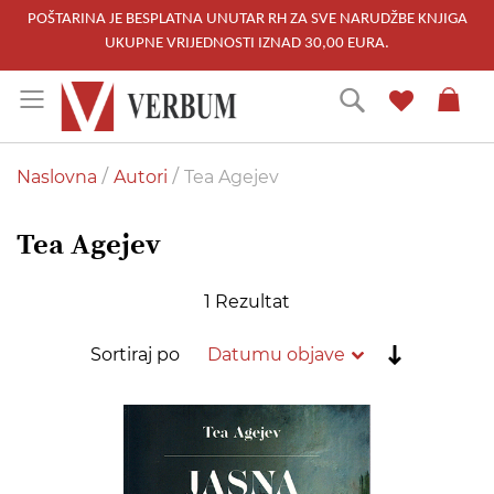
POŠTARINA JE BESPLATNA UNUTAR RH ZA SVE NARUDŽBE KNJIGA
UKUPNE VRIJEDNOSTI IZNAD 30,00 EURA.
Skip
Traži
to
Content
Naslovna
Autori
Tea Agejev
Tea Agejev
1
Rezultat
Postavi
Sortiraj po
rastućim
redoslije