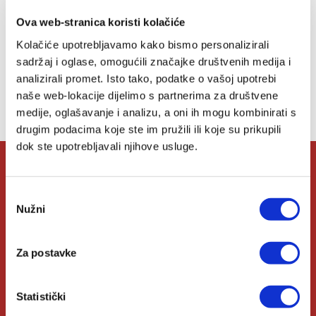
želja
Ova web-stranica koristi kolačiće
Kolačiće upotrebljavamo kako bismo personalizirali
sadržaj i oglase, omogućili značajke društvenih medija i
Lista želja
analizirali promet. Isto tako, podatke o vašoj upotrebi
naše web-lokacije dijelimo s partnerima za društvene
Nemate artikala u svojoj listi želja.
medije, oglašavanje i analizu, a oni ih mogu kombinirati s
drugim podacima koje ste im pružili ili koje su prikupili
dok ste upotrebljavali njihove usluge.
O Verbumu
Odabir
Nužni
pristanka
O nama
Za postavke
Kontakt
Knjižare Verbum
Statistički
Klub Verbum