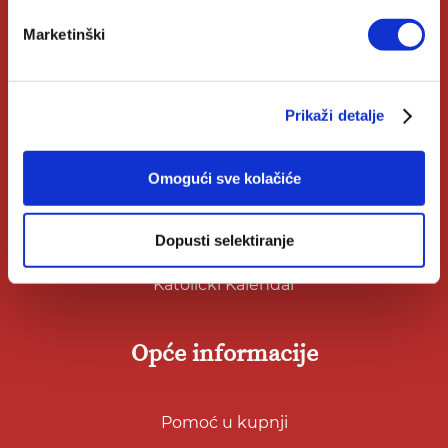
Marketinški
Korisni linkovi
Prikaži detalje
Nakladnici
Autori
Omogući sve kolačiće
Biblioteke
Dopusti selektiranje
Izdanja Verbum
Katolički Kalendar
Opće informacije
Pomoć u kupnji