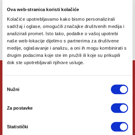
želja
Ova web-stranica koristi kolačiće
Kolačiće upotrebljavamo kako bismo personalizirali
sadržaj i oglase, omogućili značajke društvenih medija i
Lista želja
analizirali promet. Isto tako, podatke o vašoj upotrebi
naše web-lokacije dijelimo s partnerima za društvene
Nemate artikala u svojoj listi želja.
medije, oglašavanje i analizu, a oni ih mogu kombinirati s
drugim podacima koje ste im pružili ili koje su prikupili
dok ste upotrebljavali njihove usluge.
O Verbumu
Odabir
Nužni
pristanka
O nama
Za postavke
Kontakt
Knjižare Verbum
Statistički
Klub Verbum