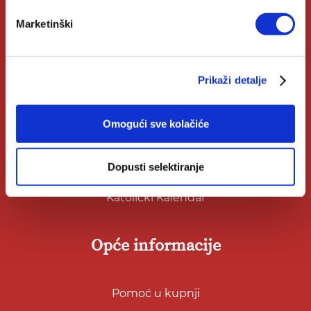
Marketinški
Korisni linkovi
Prikaži detalje
Nakladnici
Autori
Omogući sve kolačiće
Biblioteke
Dopusti selektiranje
Izdanja Verbum
Katolički Kalendar
Opće informacije
Pomoć u kupnji