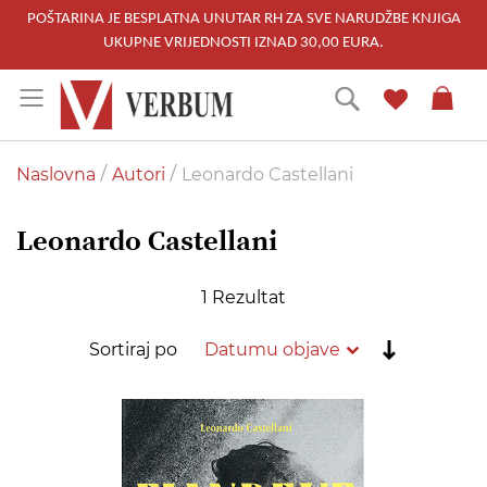
POŠTARINA JE BESPLATNA UNUTAR RH ZA SVE NARUDŽBE KNJIGA
UKUPNE VRIJEDNOSTI IZNAD 30,00 EURA.
Skip
Traži
to
Content
Naslovna
Autori
Leonardo Castellani
Leonardo Castellani
1
Rezultat
Postavi
Sortiraj po
rastućim
redoslije