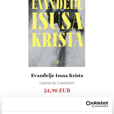
Evanđelje Isusa Krista
Leonardo Castellani
24,90 EUR
Dodaj
u
listu