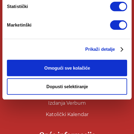
Kontakt
Statistički
Knjižare Verbum
Marketinški
Klub Verbum
Korisni linkovi
Prikaži detalje
Omogući sve kolačiće
Nakladnici
Autori
Dopusti selektiranje
Biblioteke
Izdanja Verbum
Katolički Kalendar