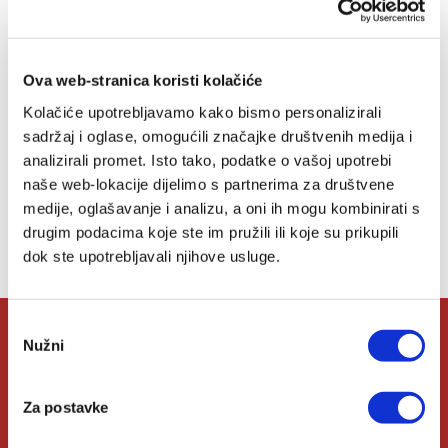
23,89 EUR
Dodaj
u
Ova web-stranica koristi kolačiće
listu
Kolačiće upotrebljavamo kako bismo personalizirali
želja
sadržaj i oglase, omogućili značajke društvenih medija i
analizirali promet. Isto tako, podatke o vašoj upotrebi
naše web-lokacije dijelimo s partnerima za društvene
Lista želja
medije, oglašavanje i analizu, a oni ih mogu kombinirati s
drugim podacima koje ste im pružili ili koje su prikupili
Nemate artikala u svojoj listi želja.
dok ste upotrebljavali njihove usluge.
Odabir
Nužni
pristanka
O Verbumu
Za postavke
O nama