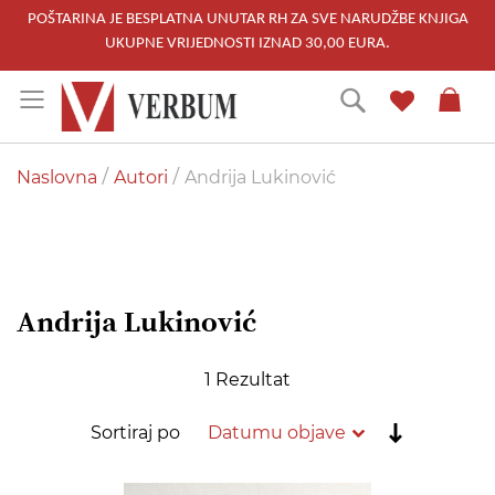
POŠTARINA JE BESPLATNA UNUTAR RH ZA SVE NARUDŽBE KNJIGA
UKUPNE VRIJEDNOSTI IZNAD 30,00 EURA.
Skip
Traži
to
Content
Naslovna
Autori
Andrija Lukinović
Andrija Lukinović
1
Rezultat
Postavi
Sortiraj po
rastućim
redoslije