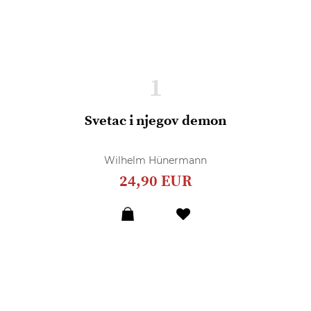
1
Svetac i njegov demon
Wilhelm Hünermann
24,90 EUR
Dodaj
u
listu
želja