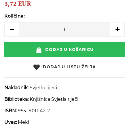
beginning
3,72 EUR
of
the
Količina:
images
gallery
DODAJ U KOŠARICU
DODAJ U LISTU ŽELJA
Nakladnik:
Svjetlo riječi
Biblioteka:
Knjižnica Svjetla riječi
ISBN:
953-7091-42-2
Uvez:
Meki