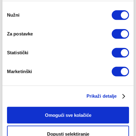
Odabir
Nužni
pristanka
Za postavke
Statistički
Marketinški
Novi zavjet - crveni
Prikaži detalje
11,00 EUR
Omogući sve kolačiće
Dopusti selektiranje