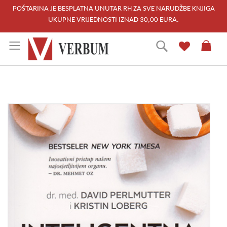
POŠTARINA JE BESPLATNA UNUTAR RH ZA SVE NARUDŽBE KNJIGA
UKUPNE VRIJEDNOSTI IZNAD 30,00 EURA.
Skip
Traži
to
Content
Skip
to
the
end
of
the
images
gallery