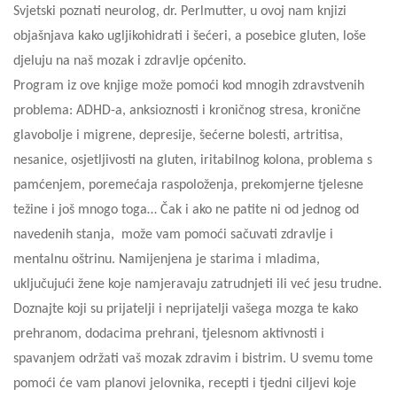
Svjetski poznati neurolog, dr. Perlmutter, u ovoj nam knjizi
objašnjava kako ugljikohidrati i šećeri, a posebice gluten, loše
djeluju na naš mozak i zdravlje općenito.
Program iz ove knjige može pomoći kod mnogih zdravstvenih
problema: ADHD-a, anksioznosti i kroničnog stresa, kronične
glavobolje i migrene, depresije, šećerne bolesti, artritisa,
nesanice, osjetljivosti na gluten, iritabilnog kolona, problema s
pamćenjem, poremećaja raspoloženja, prekomjerne tjelesne
težine i još mnogo toga… Čak i ako ne patite ni od jednog od
navedenih stanja, može vam pomoći sačuvati zdravlje i
mentalnu oštrinu. Namijenjena je starima i mladima,
uključujući žene koje namjeravaju zatrudnjeti ili već jesu trudne.
Doznajte koji su prijatelji i neprijatelji vašega mozga te kako
prehranom, dodacima prehrani, tjelesnom aktivnosti i
spavanjem održati vaš mozak zdravim i bistrim. U svemu tome
pomoći će vam planovi jelovnika, recepti i tjedni ciljevi koje