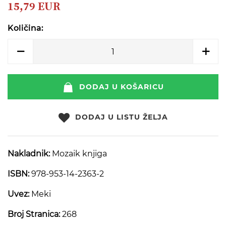
beginning
15,79 EUR
of
the
Količina:
images
gallery
DODAJ U KOŠARICU
DODAJ U LISTU ŽELJA
Nakladnik:
Mozaik knjiga
ISBN:
978-953-14-2363-2
Uvez:
Meki
Broj Stranica:
268