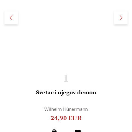
1
Svetac i njegov demon
Wilhelm Hünermann
24,90 EUR
Dodaj