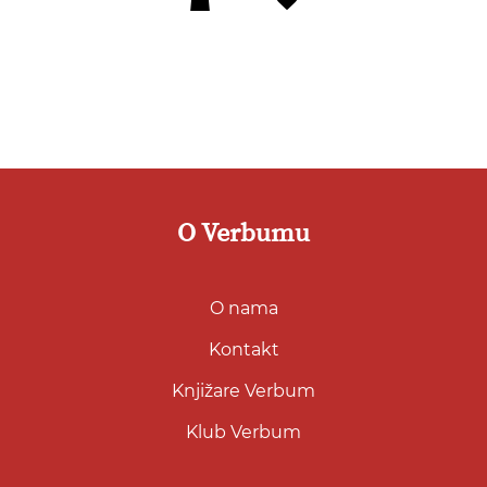
u
listu
želja
O Verbumu
O nama
Kontakt
Knjižare Verbum
Klub Verbum