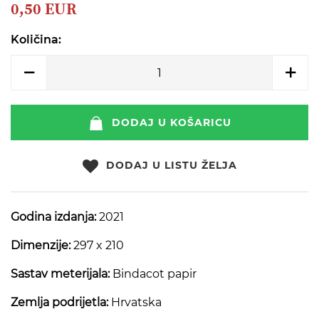
beginning
0,50 EUR
of
the
Količina:
images
gallery
DODAJ U KOŠARICU
DODAJ U LISTU ŽELJA
Godina izdanja:
2021
Dimenzije:
297 x 210
Sastav meterijala:
Bindacot papir
Zemlja podrijetla:
Hrvatska