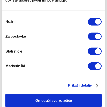
dok ste upotrebljavali njihove usluge.
Odabir
Nužni
pristanka
Za postavke
IZDANJA NAKLADE VERBUM
Statistički
POGLEDAJ SVA IZDANJA
Marketinški
Prikaži detalje
Top ljestvica
Omogući sve kolačiće