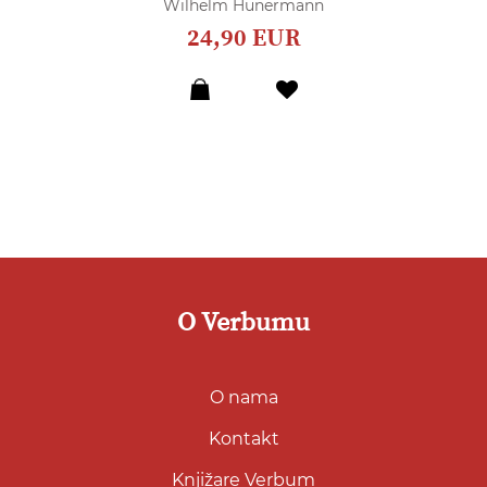
Wilhelm Hünermann
24,90 EUR
Dodaj
u
listu
želja
O Verbumu
O nama
Kontakt
Knjižare Verbum