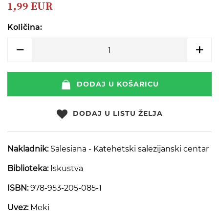
beginning
1,99 EUR
of
the
Količina:
images
gallery
DODAJ U KOŠARICU
DODAJ U LISTU ŽELJA
Nakladnik:
Salesiana - Katehetski salezijanski centar
Biblioteka:
Iskustva
ISBN:
978-953-205-085-1
Uvez:
Meki