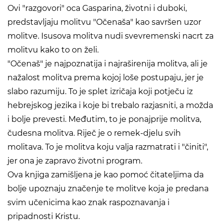
Ovi "razgovori" oca Gasparina, životni i duboki,
predstavljaju molitvu "Očenaša" kao savršen uzor
molitve. Isusova molitva nudi svevremenski nacrt za
molitvu kako to on želi.
"Očenaš" je najpoznatija i najraširenija molitva, ali je
nažalost molitva prema kojoj loše postupaju, jer je
slabo razumiju. To je splet izričaja koji potječu iz
hebrejskog jezika i koje bi trebalo razjasniti, a možda
i bolje prevesti. Međutim, to je ponajprije molitva,
čudesna molitva. Riječ je o remek-djelu svih
molitava. To je molitva koju valja razmatrati i "činiti",
jer ona je zapravo životni program.
Ova knjiga zamišljena je kao pomoć čitateljima da
bolje upoznaju značenje te molitve koja je predana
svim učenicima kao znak raspoznavanja i
pripadnosti Kristu.