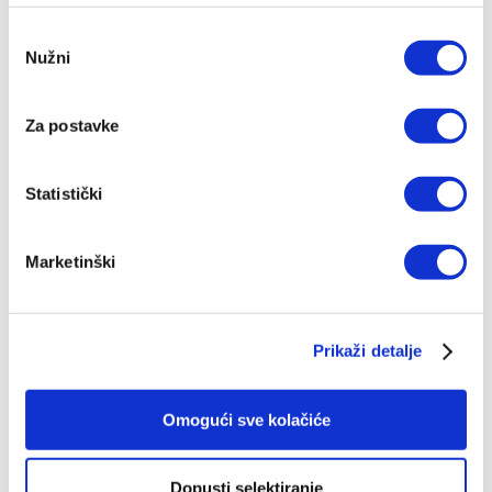
Odabir
Nužni
pristanka
Za postavke
Statistički
Marketinški
Bogoštovlje - Molitva
Prikaži detalje
Ivan Fuček
19,91 EUR
Omogući sve kolačiće
Dopusti selektiranje