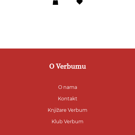
Dodaj
u
listu
želja
O Verbumu
O nama
Kontakt
Knjižare Verbum
Klub Verbum