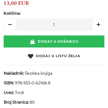
beginning
13,00 EUR
of
the
Količina:
images
gallery
DODAJ U KOŠARICU
DODAJ U LISTU ŽELJA
Nakladnik:
Školska knjiga
ISBN:
978-953-0-62168-8
Uvez:
Tvrdi
Broj Stranica:
80