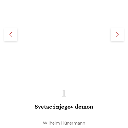
1
Svetac i njegov demon
Wilhelm Hünermann