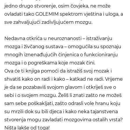
jedno drugo stvorenje, osim čovjeka, ne može
ovladati tako GOLEMIM spektrom vještina i uloga, a
sve zahvaljujući zadivljujućem mozgu.
Nedavna otkrića u neuroznanosti – istraživanju
mozga i živčanog sustava – omogućila su spoznaju
mnogih iznenađujućih činjenica o funkcioniranju
mozga i o pogreškama koje mozak čini.
Ova će ti knjiga pomoći da istražiš svoj mozak i
shvatiš kako on radi i kako – katkad ne radi. Vrijeme
je da se pozabaviš svojom glavom i otkriješ sve o
sebi i o svojem mozgu. Želiš li znati zašto ne možeš
sam sebe poškakljati, zašto odrasli vole hranu koju
su mrzili dok su bili djeca i kako neka tajanstvena
stvorenja mogu zavladati mozgovima ostalih vrsta?
Ništa lakše od toga!