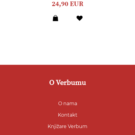
24,90 EUR
Dodaj
u
listu
želja
O Verbumu
O nama
Kontakt
Knjižare Verbum