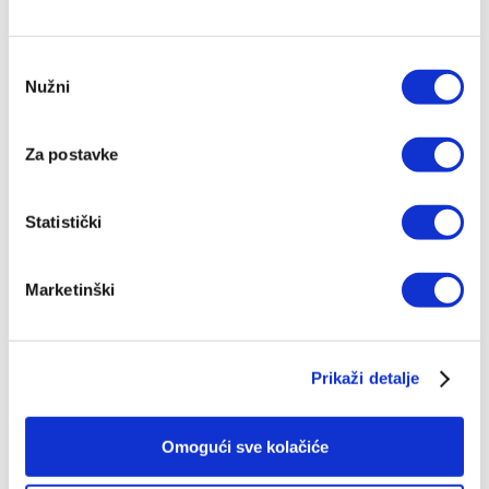
Odabir
Nužni
pristanka
Za postavke
Statistički
Marketinški
Biblija za malene
Prikaži detalje
Juliet David
Omogući sve kolačiće
17,12 EUR