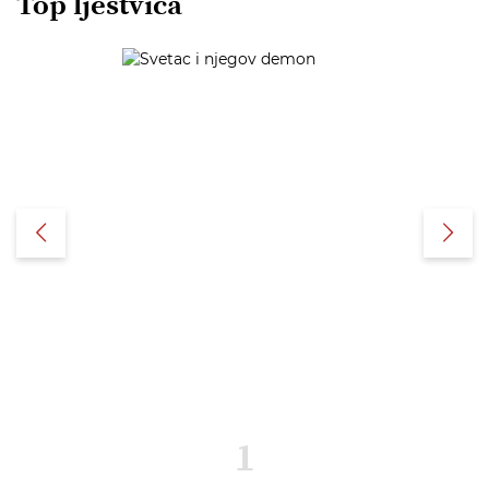
Top ljestvica
1