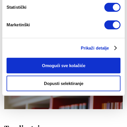
Juliet David
Statistički
17,12 EUR
Marketinški
Prikaži detalje
Omogući sve kolačiće
IZDANJA NAKLADE VERBUM
Dopusti selektiranje
POGLEDAJ SVA IZDANJA