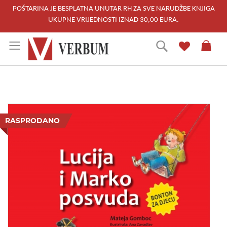
POŠTARINA JE BESPLATNA UNUTAR RH ZA SVE NARUDŽBE KNJIGA
UKUPNE VRIJEDNOSTI IZNAD 30,00 EURA.
Skip
Traži
to
Content
Skip
to
RASPRODANO
the
end
of
the
images
gallery