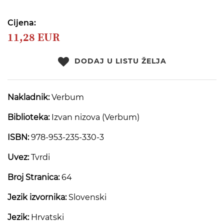
beginning
of
the
Cijena:
images
11,28 EUR
gallery
DODAJ U LISTU ŽELJA
Nakladnik:
Verbum
Biblioteka:
Izvan nizova (Verbum)
ISBN:
978-953-235-330-3
Uvez:
Tvrdi
Broj Stranica:
64
Jezik izvornika:
Slovenski
Jezik:
Hrvatski