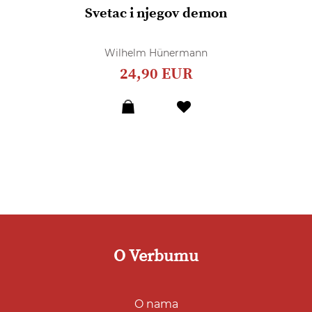
Svetac i njegov demon
Wilhelm Hünermann
24,90 EUR
Dodaj
u
listu
želja
O Verbumu
O nama