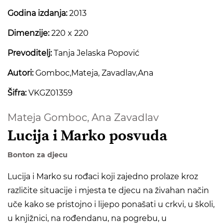
Godina izdanja:
2013
Dimenzije:
220 x 220
Prevoditelj:
Tanja Jelaska Popović
Autori:
Gomboc,Mateja, Zavadlav,Ana
Šifra:
VKGZ01359
Mateja Gomboc,
Ana Zavadlav
Lucija i Marko posvuda
Bonton za djecu
Lucija i Marko su rođaci koji zajedno prolaze kroz
različite situacije i mjesta te djecu na živahan način
uče kako se pristojno i lijepo ponašati u crkvi, u školi,
u knjižnici, na rođendanu, na pogrebu, u