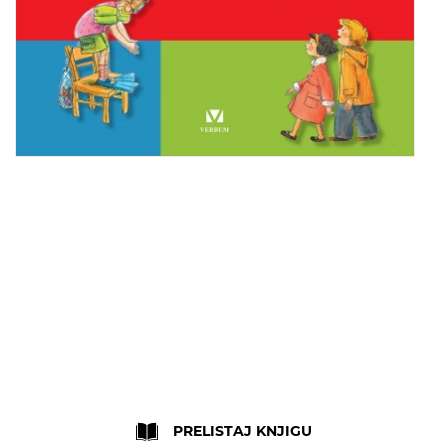
Skip
to
the
PRELISTAJ KNJIGU