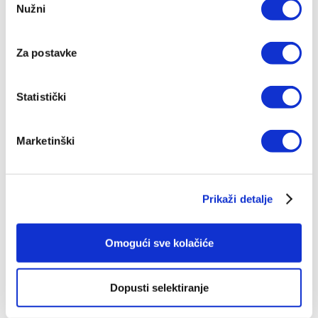
Nužni
pristanka
Za postavke
Statistički
Bogoštovlje - Molitva
Marketinški
Ivan Fuček
Prikaži detalje
19,91 EUR
Omogući sve kolačiće
Dopusti selektiranje