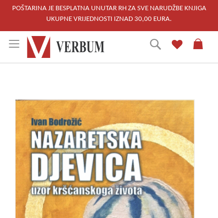
POŠTARINA JE BESPLATNA UNUTAR RH ZA SVE NARUDŽBE KNJIGA
UKUPNE VRIJEDNOSTI IZNAD 30,00 EURA.
Skip
Traži
to
Content
Skip
to
the
end
of
the
images
gallery