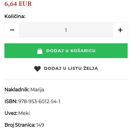
beginning
6,64 EUR
of
the
Količina:
images
gallery
DODAJ U KOŠARICU
DODAJ U LISTU ŽELJA
Nakladnik:
Marija
ISBN:
978-953-6012-54-1
Uvez:
Meki
Broj Stranica:
149