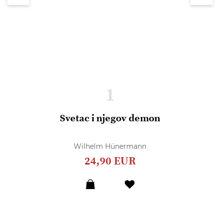
1
Svetac i njegov demon
Wilhelm Hünermann
24,90 EUR
Dodaj
u
listu
želja