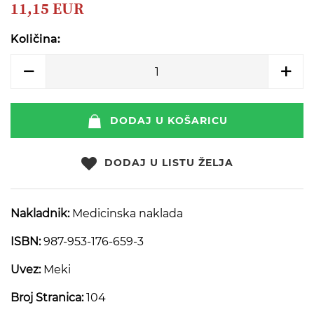
beginning
11,15 EUR
of
the
Količina:
images
gallery
DODAJ U KOŠARICU
DODAJ U LISTU ŽELJA
Nakladnik:
Medicinska naklada
ISBN:
987-953-176-659-3
Uvez:
Meki
Broj Stranica:
104