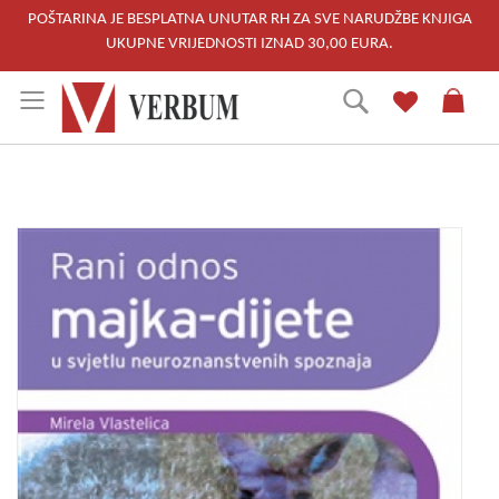
POŠTARINA JE BESPLATNA UNUTAR RH ZA SVE NARUDŽBE KNJIGA
UKUPNE VRIJEDNOSTI IZNAD 30,00 EURA.
Skip
Traži
to
Content
Skip
to
the
end
of
the
images
gallery