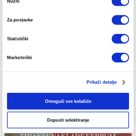
Nužni
pristanka
Za postavke
Statistički
Sto godina Fatime
Marketinški
Anton Nadrah
5,00 EUR
Prikaži detalje
Omogući sve kolačiće
Dopusti selektiranje