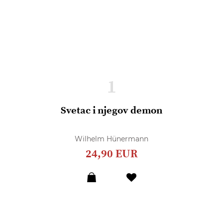
1
Svetac i njegov demon
Wilhelm Hünermann
24,90 EUR
Dodaj
u
listu
želja