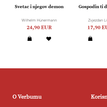
Svetac i njegov demon
Gospodin ti 
Wilhelm Hünermann
Zvjezdan Li
24,90 EUR
17,90 E
Dodaj
u
listu
želja
O Verbumu
Korisn