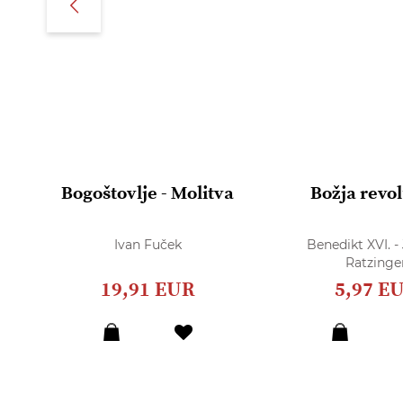
Bogoštovlje - Molitva
Božja revol
Ivan Fuček
Benedikt XVI. -
Ratzinge
19,91 EUR
5,97 E