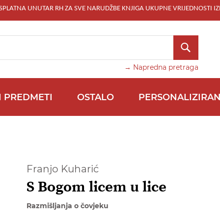
ESPLATNA UNUTAR RH ZA SVE NARUDŽBE KNJIGA UKUPNE VRIJEDNOSTI IZ
TRAŽI
→ Napredna pretraga
I PREDMETI
OSTALO
PERSONALIZIRAN
Franjo Kuharić
S Bogom licem u lice
Razmišljanja o čovjeku