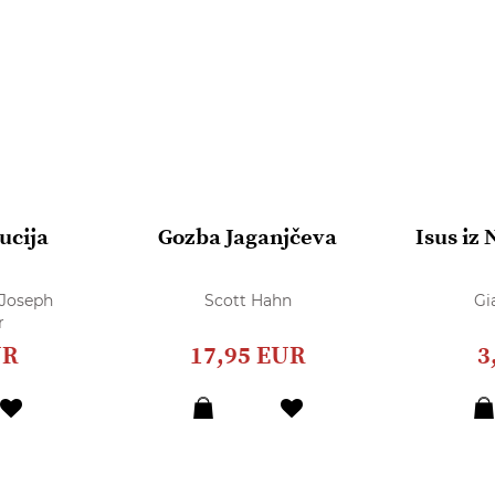
ucija
Gozba Jaganjčeva
Isus iz
 Joseph
Scott Hahn
Gi
r
UR
17,95 EUR
3