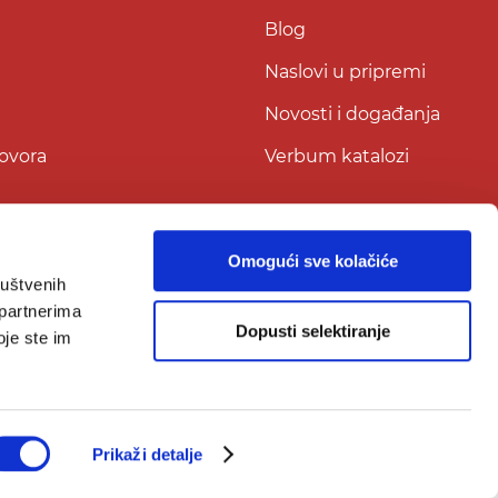
Blog
Naslovi u pripremi
Novosti i događanja
govora
Verbum katalozi
Omogući sve kolačiće
ruštvenih
 partnerima
Dopusti selektiranje
oje ste im
Prikaži detalje