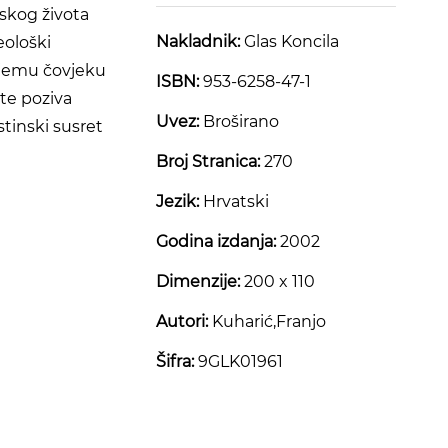
skog života
Nakladnik:
Glas Koncila
eološki
njemu čovjeku
ISBN:
953-6258-47-1
te poziva
Uvez:
Broširano
stinski susret
Broj Stranica:
270
Jezik:
Hrvatski
Godina izdanja:
2002
Dimenzije:
200 x 110
Autori:
Kuharić,Franjo
Šifra:
9GLK01961