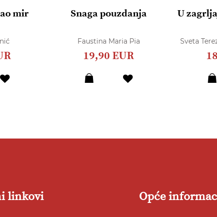
dao mir
Snaga pouzdanja
U zagrlja
nić
Faustina Maria Pia
Sveta Terez
UR
19,90 EUR
1
Dodaj
Dodaj
u
u
listu
listu
želja
želja
i linkovi
Opće informac