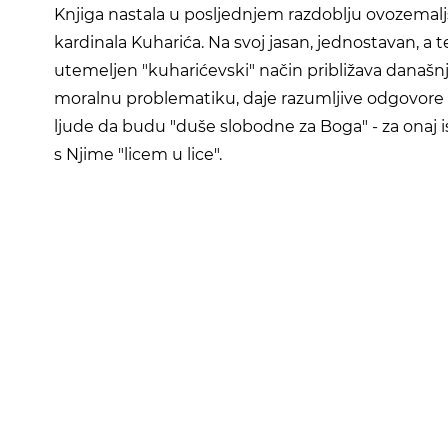
Knjiga nastala u posljednjem razdoblju ovozemalj
kardinala Kuharića. Na svoj jasan, jednostavan, a t
utemeljen "kuharićevski" način približava današ
moralnu problematiku, daje razumljive odgovore 
ljude da budu "duše slobodne za Boga" - za onaj i
s Njime "licem u lice".