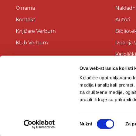
O nama
Nakladni
Kontakt
Autori
Knjižare Verbum
Bibliote
Klub Verbum
Izdanja
Katoličk
Ova web-stranica koristi 
Kolačiće upotrebljavamo ka
medija i analizirali promet
za društvene medije, oglaš
pružili ili koje su prikupili
Odabir
Nužni
Za p
pristanka