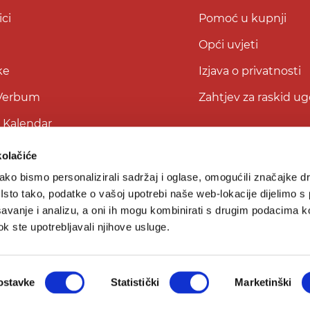
ci
Pomoć u kupnji
Opći uvjeti
ke
Izjava o privatnosti
 Verbum
Zahtjev za raskid u
i Kalendar
kolačiće
ko bismo personalizirali sadržaj i oglase, omogućili značajke d
. Isto tako, podatke o vašoj upotrebi naše web-lokacije dijelimo s
avanje i analizu, a oni ih mogu kombinirati s drugim podacima k
 dok ste upotrebljavali njihove usluge.
© 2026
Verbum d.o.o.
Sva prava pridržana.
ostavke
Statistički
Marketinški