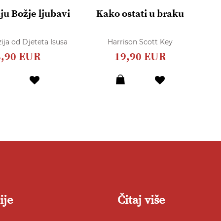
ju Božje ljubavi
Kako ostati u braku
R
O
ija od Djeteta Isusa
Harrison Scott Key
8,90 EUR
19,90 EUR
Dodaj
Dodaj
u
u
listu
listu
želja
želja
ije
Čitaj više