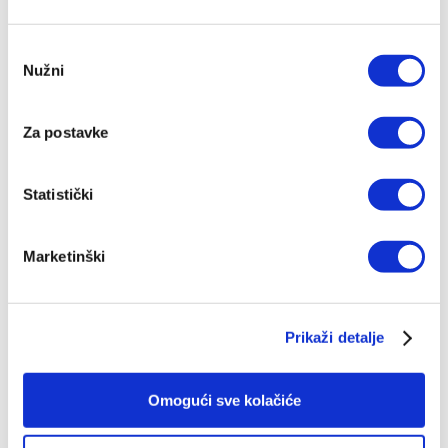
Odabir
Nužni
pristanka
Za postavke
Statistički
Marketinški
Bogoštovlje - Molitva
Prikaži detalje
Ivan Fuček
19,91 EUR
Omogući sve kolačiće