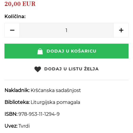
beginning
20,00 EUR
of
the
Količina:
images
gallery
DODAJ U KOŠARICU
DODAJ U LISTU ŽELJA
Nakladnik:
Kršćanska sadašnjost
Biblioteka:
Liturgijska pomagala
ISBN:
978-953-11-1294-9
Uvez:
Tvrdi