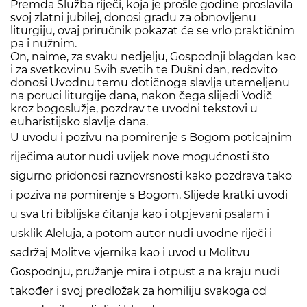
Premda Služba riječi, koja je prošle godine proslavila
svoj zlatni jubilej, donosi građu za obnovljenu
liturgiju, ovaj priručnik pokazat će se vrlo praktičnim
pa i nužnim.
On, naime, za svaku nedjelju, Gospodnji blagdan kao
i za svetkovinu Svih svetih te Dušni dan, redovito
donosi Uvodnu temu dotičnoga slavlja utemeljenu
na poruci liturgije dana, nakon čega slijedi Vodič
kroz bogoslužje, pozdrav te uvodni tekstovi u
euharistijsko slavlje dana.
U uvodu i pozivu na pomirenje s Bogom poticajnim
riječima autor nudi uvijek nove mogućnosti što
sigurno pridonosi raznovrsnosti kako pozdrava tako
i poziva na pomirenje s Bogom. Slijede kratki uvodi
u sva tri biblijska čitanja kao i otpjevani psalam i
usklik Aleluja, a potom autor nudi uvodne riječi i
sadržaj Molitve vjernika kao i uvod u Molitvu
Gospodnju, pružanje mira i otpust a na kraju nudi
također i svoj predložak za homiliju svakoga od