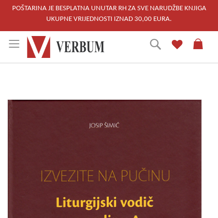
POŠTARINA JE BESPLATNA UNUTAR RH ZA SVE NARUDŽBE KNJIGA
UKUPNE VRIJEDNOSTI IZNAD 30,00 EURA.
Skip
Traži
to
Content
Skip
to
the
end
of
the
images
gallery