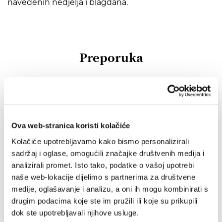
navedenih nedjelja i blagdana.
Preporuka
IZ SLIČNOG PODRUČJA
OD ISTOG AUTORA
Ova web-stranica koristi kolačiće
IZ ISTE BIBLIOTEKE
Kolačiće upotrebljavamo kako bismo personalizirali
sadržaj i oglase, omogućili značajke društvenih medija i
OD ISTOG NAKLADNIKA
analizirali promet. Isto tako, podatke o vašoj upotrebi
naše web-lokacije dijelimo s partnerima za društvene
medije, oglašavanje i analizu, a oni ih mogu kombinirati s
drugim podacima koje ste im pružili ili koje su prikupili
dok ste upotrebljavali njihove usluge.