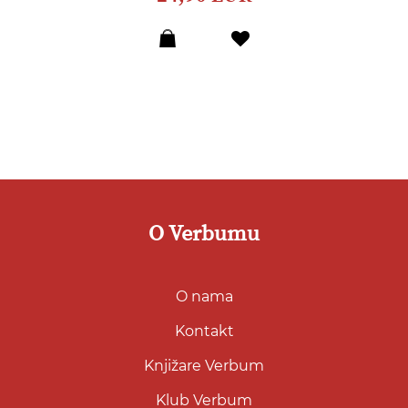
Dodaj
u
listu
želja
O Verbumu
O nama
Kontakt
Knjižare Verbum
Klub Verbum