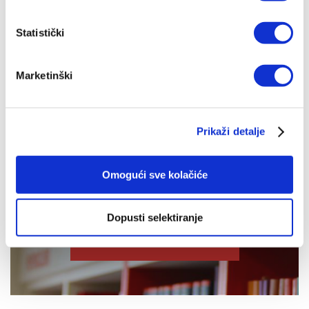
Arhitekti kulture smrti -
tvrdi uvez
Statistički
Donald de Marco,
Benjamin
Wiker
24,95 EUR
Marketinški
Prikaži detalje
Omogući sve kolačiće
IZDANJA NAKLADE VERBUM
Dopusti selektiranje
POGLEDAJ SVA IZDANJA