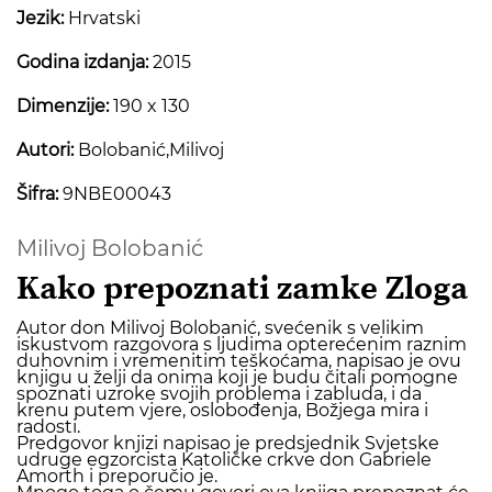
Jezik:
Hrvatski
Godina izdanja:
2015
Dimenzije:
190 x 130
Autori:
Bolobanić,Milivoj
Šifra:
9NBE00043
Milivoj Bolobanić
Kako prepoznati zamke Zloga
Autor don Milivoj Bolobanić, svećenik s velikim
iskustvom razgovora s ljudima opterećenim raznim
duhovnim i vremenitim teškoćama, napisao je ovu
knjigu u želji da onima koji je budu čitali pomogne
spoznati uzroke svojih problema i zabluda, i da
krenu putem vjere, oslobođenja, Božjega mira i
radosti.
Predgovor knjizi napisao je predsjednik Svjetske
udruge egzorcista Katoličke crkve don Gabriele
Amorth i preporučio je.