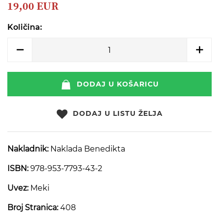
beginning
19,00 EUR
of
the
Količina:
images
gallery
DODAJ U KOŠARICU
DODAJ U LISTU ŽELJA
Nakladnik:
Naklada Benedikta
ISBN:
978-953-7793-43-2
Uvez:
Meki
Broj Stranica:
408