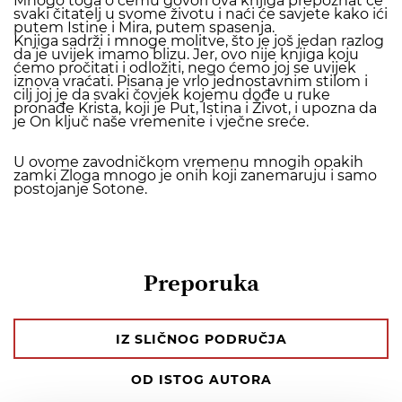
Mnogo toga o čemu govori ova knjiga prepoznat će
svaki čitatelj u svome životu i naći će savjete kako ići
putem Istine i Mira, putem spasenja.
Knjiga sadrži i mnoge molitve, što je još jedan razlog
da je uvijek imamo blizu. Jer, ovo nije knjiga koju
ćemo pročitati i odložiti, nego ćemo joj se uvijek
iznova vraćati. Pisana je vrlo jednostavnim stilom i
cilj joj je da svaki čovjek kojemu dođe u ruke
pronađe Krista, koji je Put, Istina i Život, i upozna da
je On ključ naše vremenite i vječne sreće.
U ovome zavodničkom vremenu mnogih opakih
zamki Zloga mnogo je onih koji zanemaruju i samo
postojanje Sotone.
Preporuka
IZ SLIČNOG PODRUČJA
OD ISTOG AUTORA