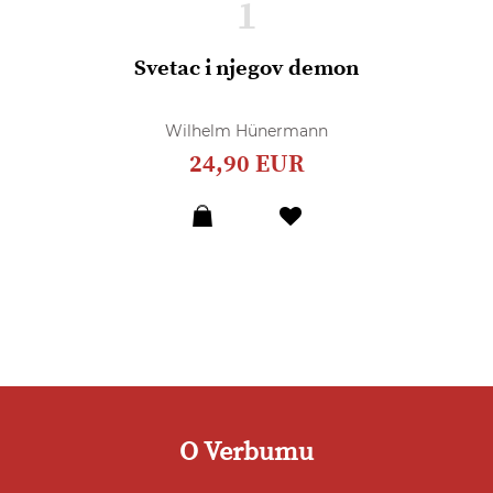
1
Svetac i njegov demon
Wilhelm Hünermann
24,90 EUR
Dodaj
u
listu
želja
O Verbumu