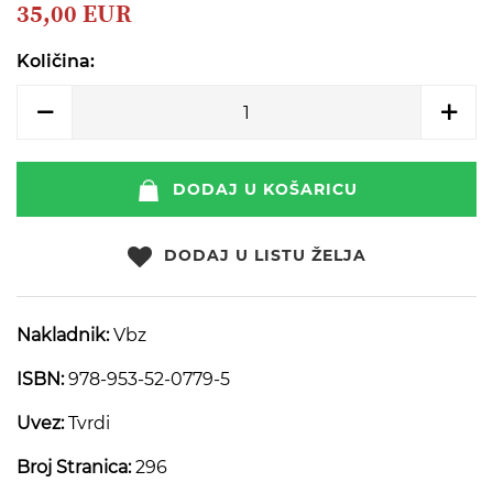
beginning
35,00 EUR
of
the
Količina:
images
gallery
DODAJ U KOŠARICU
DODAJ U LISTU ŽELJA
Nakladnik:
Vbz
ISBN:
978-953-52-0779-5
Uvez:
Tvrdi
Broj Stranica:
296