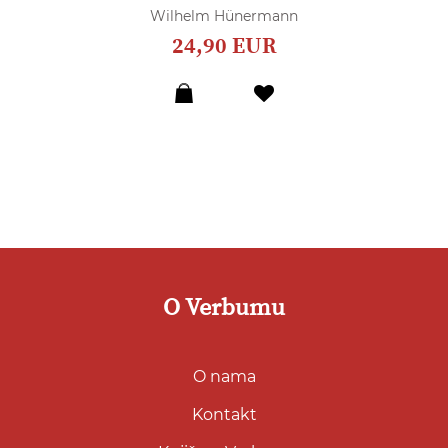
Wilhelm Hünermann
24,90 EUR
Dodaj
u
listu
želja
O Verbumu
O nama
Kontakt