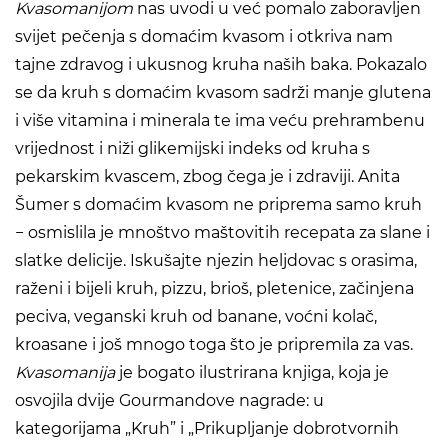
Kvasomanijom
nas uvodi u već pomalo zaboravljen
svijet pečenja s domaćim kvasom i otkriva nam
tajne zdravog i ukusnog kruha naših baka. Pokazalo
se da kruh s domaćim kvasom sadrži manje glutena
i više vitamina i minerala te ima veću prehrambenu
vrijednost i niži glikemijski indeks od kruha s
pekarskim kvascem, zbog čega je i zdraviji. Anita
Šumer s domaćim kvasom ne priprema samo kruh
− osmislila je mnoštvo maštovitih recepata za slane i
slatke delicije. Iskušajte njezin heljdovac s orasima,
raženi i bijeli kruh, pizzu, brioš, pletenice, začinjena
peciva, veganski kruh od banane, voćni kolač,
kroasane i još mnogo toga što je pripremila za vas.
Kvasomanija
je bogato ilustrirana knjiga, koja je
osvojila dvije Gourmandove nagrade: u
kategorijama „Kruh” i „Prikupljanje dobrotvornih