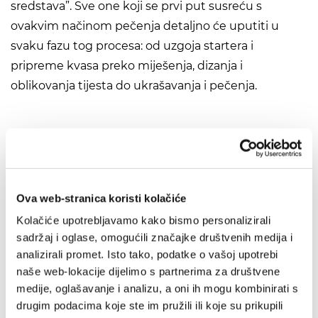
sredstava”. Sve one koji se prvi put susreću s
ovakvim načinom pečenja detaljno će uputiti u
svaku fazu tog procesa: od uzgoja startera i
pripreme kvasa preko miješenja, dizanja i
oblikovanja tijesta do ukrašavanja i pečenja.
Preporuka
Ova web-stranica koristi kolačiće
IZ SLIČNOG PODRUČJA
Kolačiće upotrebljavamo kako bismo personalizirali
sadržaj i oglase, omogućili značajke društvenih medija i
OD ISTOG AUTORA
analizirali promet. Isto tako, podatke o vašoj upotrebi
naše web-lokacije dijelimo s partnerima za društvene
OD ISTOG NAKLADNIKA
medije, oglašavanje i analizu, a oni ih mogu kombinirati s
drugim podacima koje ste im pružili ili koje su prikupili