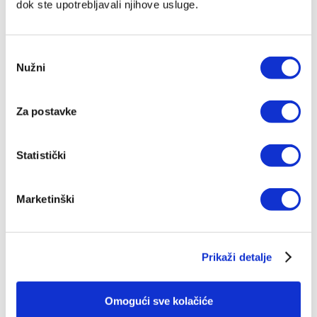
dok ste upotrebljavali njihove usluge.
Odabir
Nužni
pristanka
Za postavke
Statistički
Marketinški
Prikaži detalje
Novi zavjet - crveni
Omogući sve kolačiće