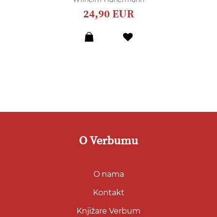
24,90 EUR
Dodaj
u
listu
želja
O Verbumu
O nama
Kontakt
Knjižare Verbum