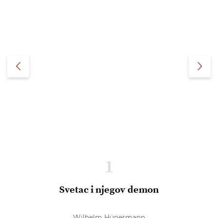
1
Svetac i njegov demon
Wilhelm Hünermann