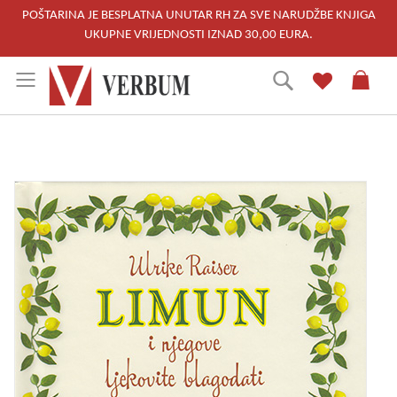
POŠTARINA JE BESPLATNA UNUTAR RH ZA SVE NARUDŽBE KNJIGA
UKUPNE VRIJEDNOSTI IZNAD 30,00 EURA.
Skip
Traži
to
Content
Skip
to
the
end
of
the
images
gallery