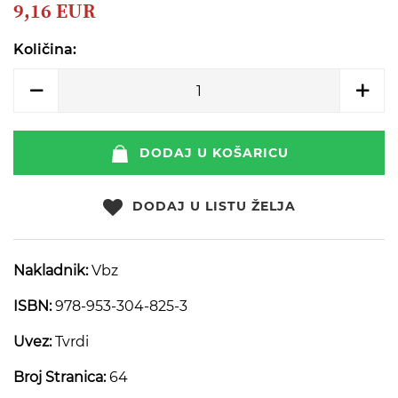
beginning
9,16 EUR
of
the
Količina:
images
gallery
DODAJ U KOŠARICU
DODAJ U LISTU ŽELJA
Nakladnik:
Vbz
ISBN:
978-953-304-825-3
Uvez:
Tvrdi
Broj Stranica:
64