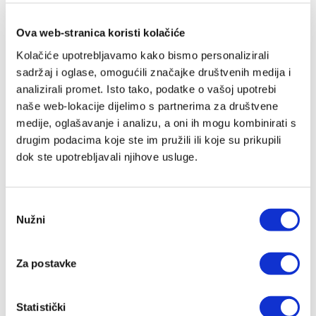
Ova web-stranica koristi kolačiće
Kolačiće upotrebljavamo kako bismo personalizirali
sadržaj i oglase, omogućili značajke društvenih medija i
analizirali promet. Isto tako, podatke o vašoj upotrebi
naše web-lokacije dijelimo s partnerima za društvene
medije, oglašavanje i analizu, a oni ih mogu kombinirati s
drugim podacima koje ste im pružili ili koje su prikupili
dok ste upotrebljavali njihove usluge.
Odabir
Nužni
pristanka
Arhitekti kulture smrti -
tvrdi uvez
Za postavke
Donald de Marco,
Benjamin
Wiker
24,95 EUR
Statistički