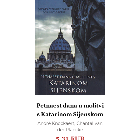
Petnaest dana u molitvi
s Katarinom Sijenskom
André Knockaert,
Chantal van
der Plancke
5,31 EUR