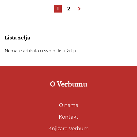
Stranica
Trenutrno pregledavate strani
Stranica
Stranica
Nastavi
1
2
Lista želja
Nemate artikala u svojoj listi želja.
O Verbumu
O nama
Kontakt
Knjižare Verbum