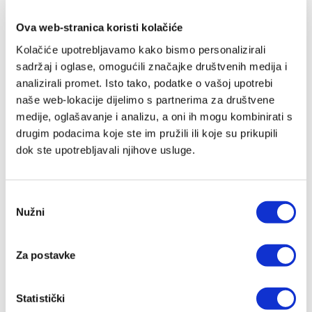
Ova web-stranica koristi kolačiće
Kolačiće upotrebljavamo kako bismo personalizirali
sadržaj i oglase, omogućili značajke društvenih medija i
analizirali promet. Isto tako, podatke o vašoj upotrebi
naše web-lokacije dijelimo s partnerima za društvene
Blažena Ozana Kotorska
medije, oglašavanje i analizu, a oni ih mogu kombinirati s
- dominikanka
drugim podacima koje ste im pružili ili koje su prikupili
Innocenzo Taurisano
dok ste upotrebljavali njihove usluge.
7,30 EUR
Odabir
Nužni
pristanka
Za postavke
Statistički