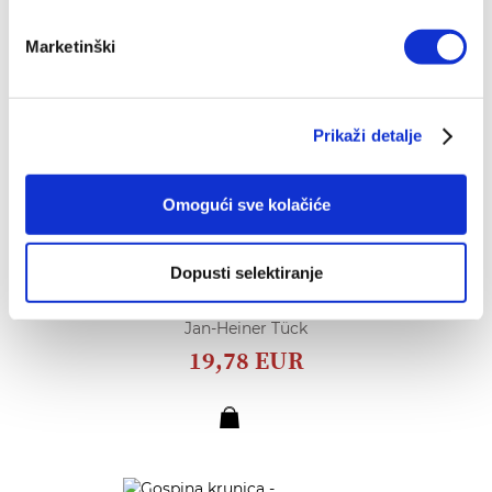
Marketinški
Prikaži detalje
Omogući sve kolačiće
Dopusti selektiranje
Dar prisutnosti
Jan-Heiner Tück
19,78 EUR