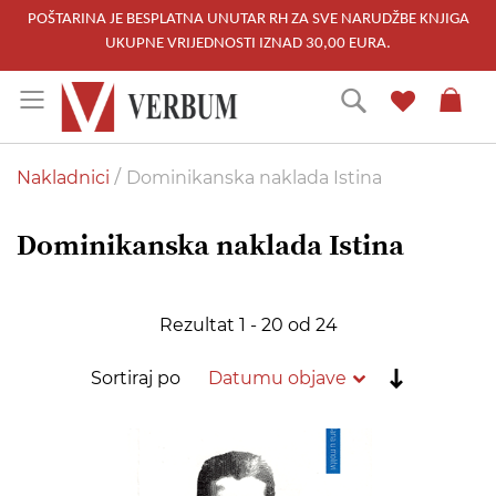
POŠTARINA JE BESPLATNA UNUTAR RH ZA SVE NARUDŽBE KNJIGA
UKUPNE VRIJEDNOSTI IZNAD 30,00 EURA.
Skip
Traži
to
Content
Nakladnici
Dominikanska naklada Istina
Dominikanska naklada Istina
Rezultat
1
-
20
od
24
Postavi
Sortiraj po
rastućim
redoslije