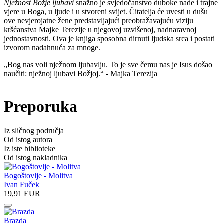
Nježnost Božje ljubavi
snažno je svjedočanstvo duboke nade i trajne
vjere u Boga, u ljude i u stvoreni svijet. Čitatelja će uvesti u dušu
ove nevjerojatne žene predstavljajući preobražavajuću viziju
kršćanstva Majke Terezije u njegovoj uzvišenoj, nadnaravnoj
jednostavnosti. Ova je knjiga sposobna dirnuti ljudska srca i postati
izvorom nadahnuća za mnoge.
„Bog nas voli nježnom ljubavlju. To je sve čemu nas je Isus došao
naučiti: nježnoj ljubavi Božjoj.“ - Majka Terezija
Preporuka
Iz sličnog područja
Od istog autora
Iz iste biblioteke
Od istog nakladnika
Bogoštovlje - Molitva
Ivan Fuček
19,91 EUR
Brazda