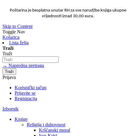
Poštarina je besplatna unutar RH za sve narudžbe knjiga ukupne
vrijednosti iznad 30,00 eura.
Skip to Content
Toggle Nav
Košarica
Lista želja
Traži
Traži
→ Napredna pretraga
Traži
Prijava
Korisnički račun
Prijavite se
Registracija
Izbornik
Knjige
Religija i duhovnost
Kršćanski moral
Isus Krist