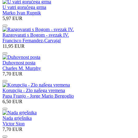
U vatri gorućega grma
Marko Ivan Rupnik
5,97 EUR
Razgovarati s Bogom - svezak IV.
Francisco Fernandez-Carvajal
11,95 EUR
Duhovnost posta
Charles M. Murphy
7,70 EUR
Korupcija - Zlo našega vremena
Papa Franjo - Jorge Mario Bergoglio
6,50 EUR
Nada grješnika
Victor Sion
7,70 EUR