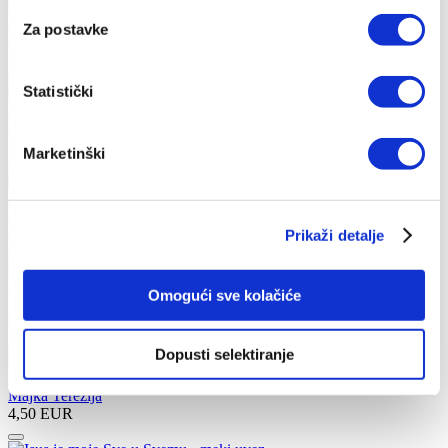
Ti si moj
Za postavke
Max Lucado
7,30 EUR
Statistički
U vatri gorućega grma
Marko Ivan Rupnik
5,97 EUR
Marketinški
Križni put Gospodina našega Isusa Krista
Romano Guardini
2,00 EUR
Prikaži detalje
Misli, anegdote, molitve
Omogući sve kolačiće
Majka Terezija
4,65 EUR
Dopusti selektiranje
Misli za svaki dan
Majka Terezija
4,50 EUR