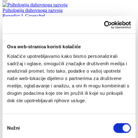
Psihologija duhovnoga razvoja
Benedict J. Groeschel
17,25 EUR
Radi, moli, voli
sveti Ignacije Loyolski
Ova web-stranica koristi kolačiće
10,90 EUR
Kolačiće upotrebljavamo kako bismo personalizirali
sadržaj i oglase, omogućili značajke društvenih medija i
Razgovarati s Bogom - svezak II.
analizirali promet. Isto tako, podatke o vašoj upotrebi
Francisco Fernandez-Carvajal
11,95 EUR
naše web-lokacije dijelimo s partnerima za društvene
medije, oglašavanje i analizu, a oni ih mogu kombinirati s
drugim podacima koje ste im pružili ili koje su prikupili
Novi zavjet - crveni
11,00 EUR
dok ste upotrebljavali njihove usluge.
Terezija iz Lisieuxa
Maria Skibel
Odabir
3,32 EUR
Nužni
pristanka