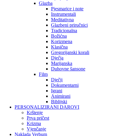
Glazba
Pjesmarice i note
Instrumentali
Meditativna
Glazbeni priručnici
Tradicionalna
Božićna
Korizmena
Klasična
Gregorijanski korali
Dječja
Marijanska
Duhovne šansone
Film
Dječji
Dokumentarni
Igrani
Animirani
Biblijski
PERSONALIZIRANI DAROVI
Krštenje
Prva pričest
Krizma
Vjenčanje
Naklada Verbum