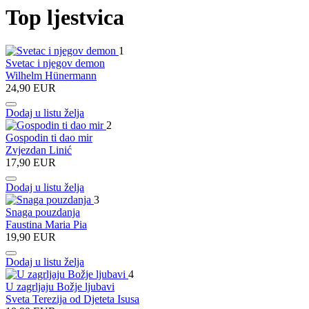
Top ljestvica
1
Svetac i njegov demon
Wilhelm Hünermann
24,90 EUR
Dodaj u listu želja
2
Gospodin ti dao mir
Zvjezdan Linić
17,90 EUR
Dodaj u listu želja
3
Snaga pouzdanja
Faustina Maria Pia
19,90 EUR
Dodaj u listu želja
4
U zagrljaju Božje ljubavi
Sveta Terezija od Djeteta Isusa