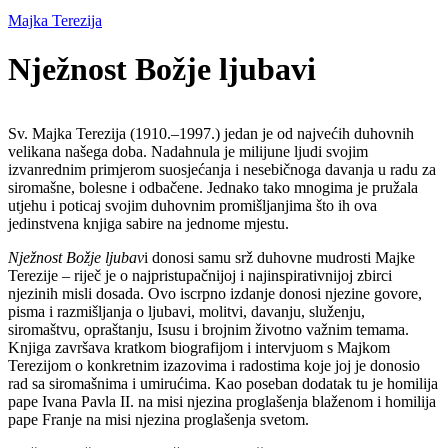
Majka Terezija
Nježnost Božje ljubavi
Sv. Majka Terezija (1910.–1997.) jedan je od najvećih duhovnih
velikana našega doba. Nadahnula je milijune ljudi svojim
izvanrednim primjerom suosjećanja i nesebičnoga davanja u radu za
siromašne, bolesne i odbačene. Jednako tako mnogima je pružala
utjehu i poticaj svojim duhovnim promišljanjima što ih ova
jedinstvena knjiga sabire na jednome mjestu.
Nježnost Božje ljubav
i donosi samu srž duhovne mudrosti Majke
Terezije – riječ je o najpristupačnijoj i najinspirativnijoj zbirci
njezinih misli dosada. Ovo iscrpno izdanje donosi njezine govore,
pisma i razmišljanja o ljubavi, molitvi, davanju, služenju,
siromaštvu, opraštanju, Isusu i brojnim životno važnim temama.
Knjiga završava kratkom biografijom i intervjuom s Majkom
Terezijom o konkretnim izazovima i radostima koje joj je donosio
rad sa siromašnima i umirućima. Kao poseban dodatak tu je homilija
pape Ivana Pavla II. na misi njezina proglašenja blaženom i homilija
pape Franje na misi njezina proglašenja svetom.