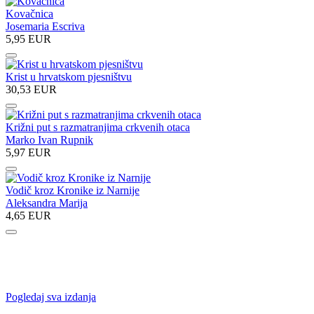
Kovačnica
Josemaria Escriva
5,95 EUR
Krist u hrvatskom pjesništvu
30,53 EUR
Križni put s razmatranjima crkvenih otaca
Marko Ivan Rupnik
5,97 EUR
Vodič kroz Kronike iz Narnije
Aleksandra Marija
4,65 EUR
IZDANJA NAKLADE VERBUM
Pogledaj sva izdanja