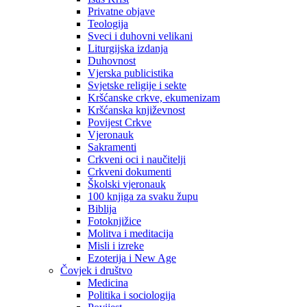
Privatne objave
Teologija
Sveci i duhovni velikani
Liturgijska izdanja
Duhovnost
Vjerska publicistika
Svjetske religije i sekte
Kršćanske crkve, ekumenizam
Kršćanska književnost
Povijest Crkve
Vjeronauk
Sakramenti
Crkveni oci i naučitelji
Crkveni dokumenti
Školski vjeronauk
100 knjiga za svaku župu
Biblija
Fotoknjižice
Molitva i meditacija
Misli i izreke
Ezoterija i New Age
Čovjek i društvo
Medicina
Politika i sociologija