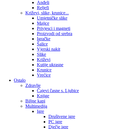
Anđeli
Reljefi
Križevi, slike, krunice...
Umjetničke slike
Majice
Privjesci i magneti
Proizvodi od srebra
Igračke
Šalice
Vjerski nakit
Slike
Križevi
Kutije ukrasne
Krunice
Vrećice
Ostalo
Zdravlje
Čajevi časne s. Ljubice
Knjige
Biljne kapi
Multimedija
Igre
Društvene igre
PC igre
Dječje igre