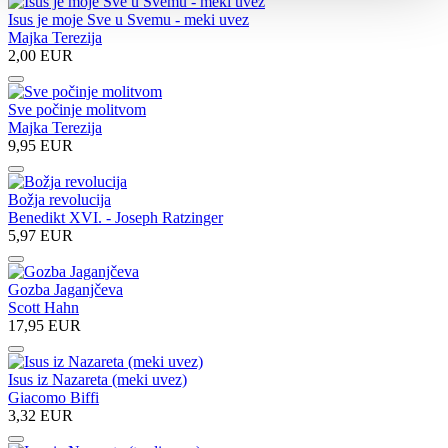
Isus je moje Sve u Svemu - meki uvez
Majka Terezija
2,00 EUR
Sve počinje molitvom
Majka Terezija
9,95 EUR
Božja revolucija
Benedikt XVI. - Joseph Ratzinger
5,97 EUR
Gozba Jaganjčeva
Scott Hahn
17,95 EUR
Isus iz Nazareta (meki uvez)
Giacomo Biffi
3,32 EUR