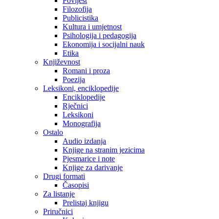
Povijest
Filozofija
Publicistika
Kultura i umjetnost
Psihologija i pedagogija
Ekonomija i socijalni nauk
Etika
Književnost
Romani i proza
Poezija
Leksikoni, enciklopedije
Enciklopedije
Rječnici
Leksikoni
Monografija
Ostalo
Audio izdanja
Knjige na stranim jezicima
Pjesmarice i note
Knjige za darivanje
Drugi formati
Časopisi
Za listanje
Prelistaj knjigu
Priručnici