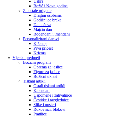
Uskrs
Božić i Nova godina
Za ostale prigode
Dragim osobama
Godišnjice braka
Dan očeva
Majčin dan
Rođendani i imendani
Personalizirani darovi
Krštenje
Prva pričest
Krizma
Vjerski predmeti
Božićni program
Oprema za jaslice
Figure za jaslice
Božićni ukrasi
Tiskani artikli
Ostali tiskani artikli
Kalendari
Uspomene i zahvalnice
Čestitke i razglednice
Slike i posteri
Rokovnici, blokovi
Pratilice