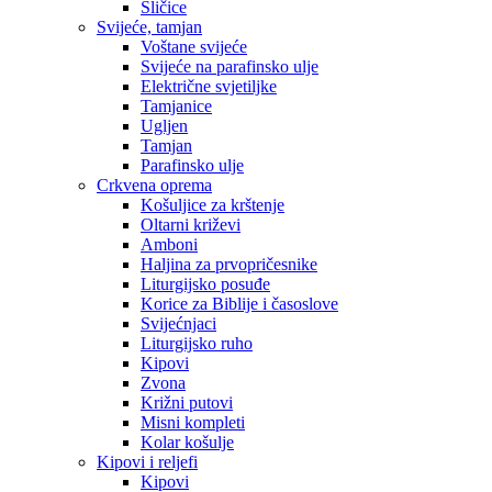
Sličice
Svijeće, tamjan
Voštane svijeće
Svijeće na parafinsko ulje
Električne svjetiljke
Tamjanice
Ugljen
Tamjan
Parafinsko ulje
Crkvena oprema
Košuljice za krštenje
Oltarni križevi
Amboni
Haljina za prvopričesnike
Liturgijsko posuđe
Korice za Biblije i časoslove
Svijećnjaci
Liturgijsko ruho
Kipovi
Zvona
Križni putovi
Misni kompleti
Kolar košulje
Kipovi i reljefi
Kipovi