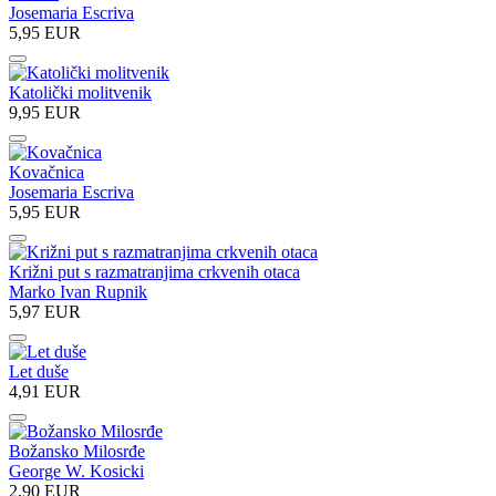
Josemaria Escriva
5,95 EUR
Katolički molitvenik
9,95 EUR
Kovačnica
Josemaria Escriva
5,95 EUR
Križni put s razmatranjima crkvenih otaca
Marko Ivan Rupnik
5,97 EUR
Let duše
4,91 EUR
Božansko Milosrđe
George W. Kosicki
2,90 EUR