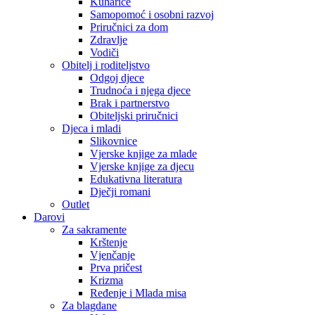
Kuharice
Samopomoć i osobni razvoj
Priručnici za dom
Zdravlje
Vodiči
Obitelj i roditeljstvo
Odgoj djece
Trudnoća i njega djece
Brak i partnerstvo
Obiteljski priručnici
Djeca i mladi
Slikovnice
Vjerske knjige za mlade
Vjerske knjige za djecu
Edukativna literatura
Dječji romani
Outlet
Darovi
Za sakramente
Krštenje
Vjenčanje
Prva pričest
Krizma
Ređenje i Mlada misa
Za blagdane