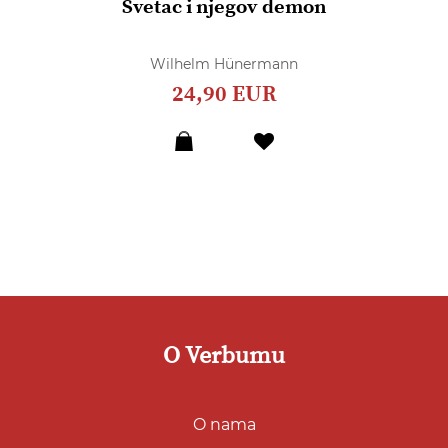
Svetac i njegov demon
Wilhelm Hünermann
24,90 EUR
Dodaj
u
listu
želja
O Verbumu
O nama