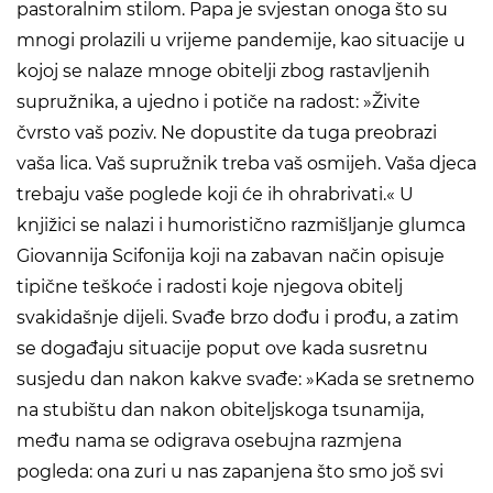
pastoralnim stilom. Papa je svjestan onoga što su
mnogi prolazili u vrijeme pandemije, kao situacije u
kojoj se nalaze mnoge obitelji zbog rastavljenih
supružnika, a ujedno i potiče na radost: »Živite
čvrsto vaš poziv. Ne dopustite da tuga preobrazi
vaša lica. Vaš supružnik treba vaš osmijeh. Vaša djeca
trebaju vaše poglede koji će ih ohrabrivati.« U
knjižici se nalazi i humoristično razmišljanje glumca
Giovannija Scifonija koji na zabavan način opisuje
tipične teškoće i radosti koje njegova obitelj
svakidašnje dijeli. Svađe brzo dođu i prođu, a zatim
se događaju situacije poput ove kada susretnu
susjedu dan nakon kakve svađe: »Kada se sretnemo
na stubištu dan nakon obiteljskoga tsunamija,
među nama se odigrava osebujna razmjena
pogleda: ona zuri u nas zapanjena što smo još svi