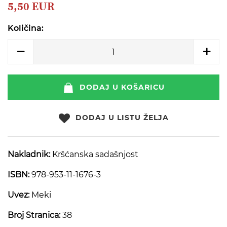
beginning
5,50 EUR
of
the
Količina:
images
gallery
DODAJ U KOŠARICU
DODAJ U LISTU ŽELJA
Nakladnik:
Kršćanska sadašnjost
ISBN:
978-953-11-1676-3
Uvez:
Meki
Broj Stranica:
38