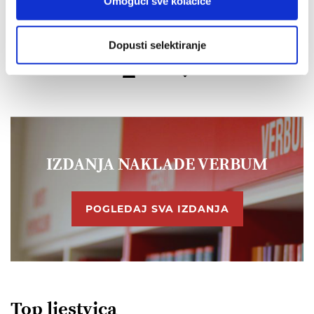
Omogući sve kolačiće
Ivan Fuček
19,91 EUR
Dopusti selektiranje
IZDANJA NAKLADE VERBUM
POGLEDAJ SVA IZDANJA
Top ljestvica