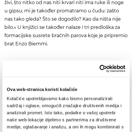
živi, što nitko od nas niti krvari niti ima ruke ili noge
u gipsu; mi je također promatramo u čudu: zašto
nas tako gleda? Što se dogodilo? Kao da ništa nije
bilo.« U knjižici se također nalaze i tri predloška za
formacijske susrete bračnih parova koje je pripremio
brat Enzo Biemmi.
Preporuka
Ova web-stranica koristi kolačiće
IZ SLIČNOG PODRUČJA
Kolačiće upotrebljavamo kako bismo personalizirali
sadržaj i oglase, omogućili značajke društvenih medija i
OD ISTOG AUTORA
analizirali promet. Isto tako, podatke o vašoj upotrebi
naše web-lokacije dijelimo s partnerima za društvene
OD ISTOG NAKLADNIKA
medije, oglašavanje i analizu, a oni ih mogu kombinirati s