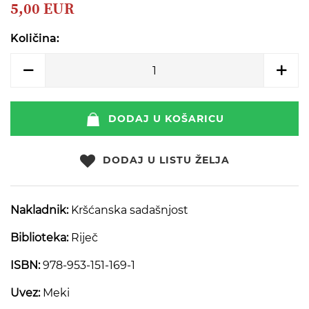
beginning
5,00 EUR
of
the
Količina:
images
gallery
DODAJ U KOŠARICU
DODAJ U LISTU ŽELJA
Nakladnik:
Kršćanska sadašnjost
Biblioteka:
Riječ
ISBN:
978-953-151-169-1
Uvez:
Meki