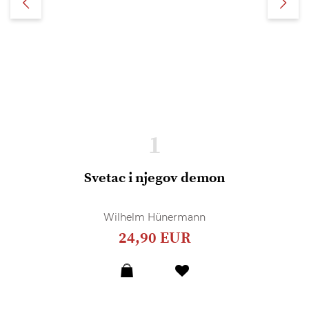
1
Svetac i njegov demon
Wilhelm Hünermann
24,90 EUR
Dodaj
u
listu