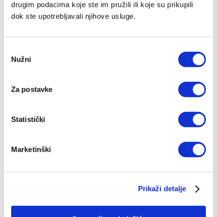
drugim podacima koje ste im pružili ili koje su prikupili
Preporuka
dok ste upotrebljavali njihove usluge.
IZ SLIČNOG PODRUČJA
Odabir
Nužni
pristanka
OD ISTOG AUTORA
Za postavke
IZ ISTE BIBLIOTEKE
OD ISTOG NAKLADNIKA
Statistički
Marketinški
IZDANJA NAKLADE VERBUM
Prikaži detalje