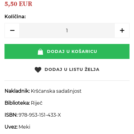
beginning
5,50 EUR
of
the
Količina:
images
gallery
DODAJ U KOŠARICU
DODAJ U LISTU ŽELJA
Nakladnik:
Kršćanska sadašnjost
Biblioteka:
Riječ
ISBN:
978-953-151-433-X
Uvez:
Meki