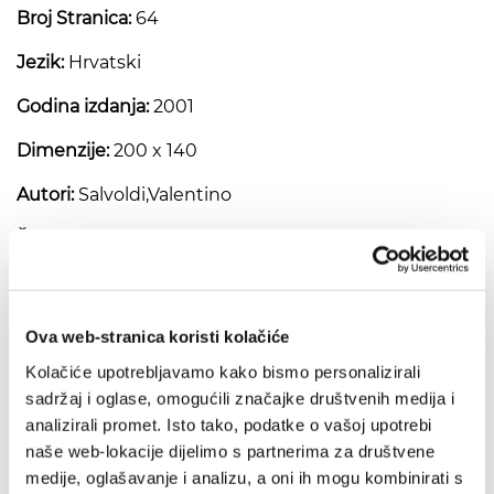
Broj Stranica:
64
Jezik:
Hrvatski
Godina izdanja:
2001
Dimenzije:
200 x 140
Autori:
Salvoldi,Valentino
Šifra:
9KSA05950
Valentino Salvoldi
Ljubav u Pjesmi nad
Ova web-stranica koristi kolačiće
pjesmama
Kolačiće upotrebljavamo kako bismo personalizirali
sadržaj i oglase, omogućili značajke društvenih medija i
analizirali promet. Isto tako, podatke o vašoj upotrebi
naše web-lokacije dijelimo s partnerima za društvene
medije, oglašavanje i analizu, a oni ih mogu kombinirati s