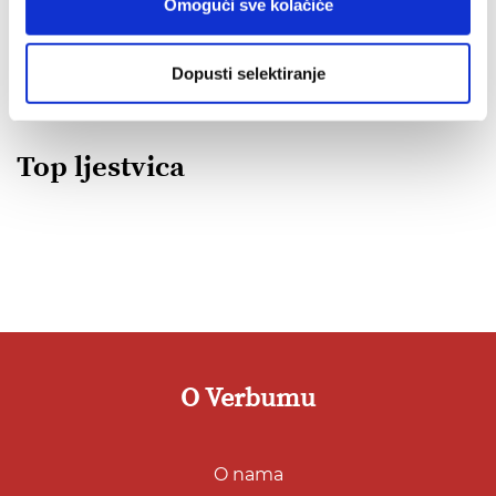
Omogući sve kolačiće
POGLEDAJ SVA IZDANJA
Dopusti selektiranje
Top ljestvica
O Verbumu
O nama