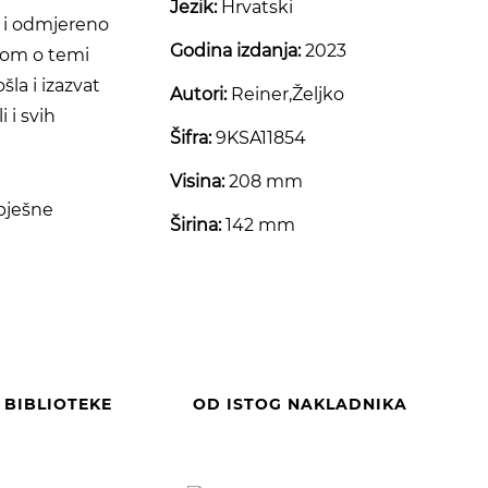
Jezik:
Hrvatski
o i odmjereno
Godina izdanja:
2023
tom o temi
šla i izazvat
Autori:
Reiner,Željko
 i svih
Šifra:
9KSA11854
Visina:
208 mm
spješne
Širina:
142 mm
E BIBLIOTEKE
OD ISTOG NAKLADNIKA