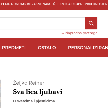
ESPLATNA UNUTAR RH ZA SVE NARUDŽBE KNJIGA UKUPNE VRIJEDNOSTI IZ
TRAŽI
→ Napredna pretraga
I PREDMETI
OSTALO
PERSONALIZIRAN
Željko Reiner
Sva lica ljubavi
O svetcima i pjesnicima