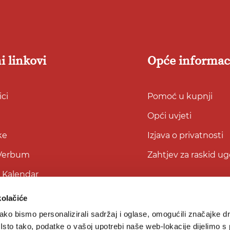
i linkovi
Opće informac
ci
Pomoć u kupnji
Opći uvjeti
ke
Izjava o privatnosti
 Verbum
Zahtjev za raskid u
i Kalendar
kolačiće
ko bismo personalizirali sadržaj i oglase, omogućili značajke d
. Isto tako, podatke o vašoj upotrebi naše web-lokacije dijelimo s