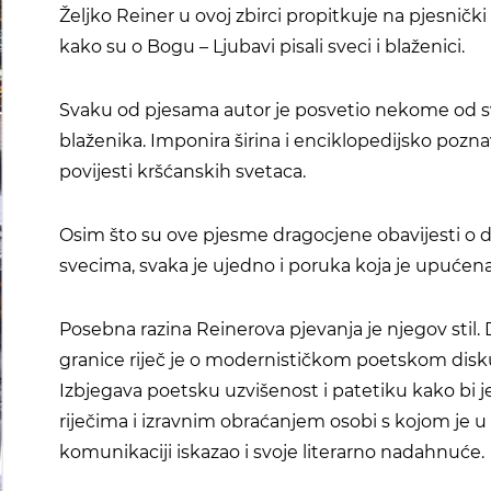
Željko Reiner u ovoj zbirci propitkuje na pjesnički 
kako su o Bogu – Ljubavi pisali sveci i blaženici.
Svaku od pjesama autor je posvetio nekome od s
blaženika. Imponira širina i enciklopedijsko pozn
povijesti kršćanskih svetaca.
Osim što su ove pjesme dragocjene obavijesti o 
svecima, svaka je ujedno i poruka koja je upućena 
Posebna razina Reinerova pjevanja je njegov stil
granice riječ je o modernističkom poetskom disk
Izbjegava poetsku uzvišenost i patetiku kako bi
riječima i izravnim obraćanjem osobi s kojom je u
komunikaciji iskazao i svoje literarno nadahnuće.