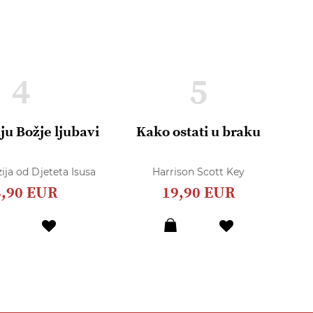
4
5
ju Božje ljubavi
Kako ostati u braku
R
O
ija od Djeteta Isusa
Harrison Scott Key
8,90 EUR
19,90 EUR
Dodaj
Dodaj
u
u
listu
listu
želja
želja