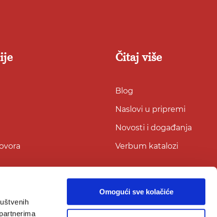
ije
Čitaj više
Blog
Naslovi u pripremi
Novosti i događanja
govora
Verbum katalozi
Omogući sve kolačiće
ruštvenih
 partnerima