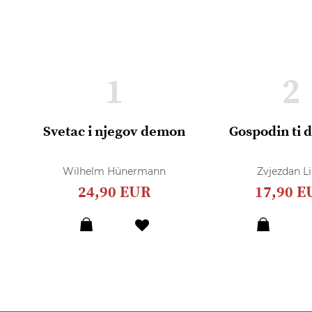
1
2
Svetac i njegov demon
Gospodin ti 
Wilhelm Hünermann
Zvjezdan Li
24,90 EUR
17,90 E
Dodaj
u
listu
želja