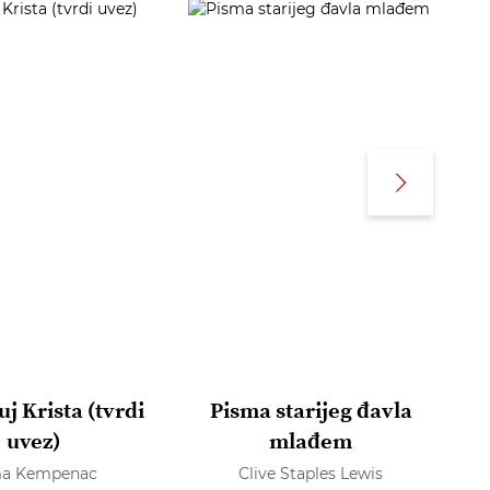
j Krista (tvrdi
Pisma starijeg đavla
uvez)
mlađem
a Kempenac
Clive Staples Lewis