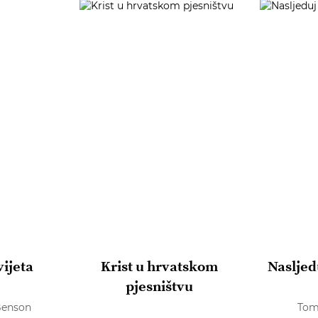
ijeta
Krist u hrvatskom
Nasljedu
pjesništvu
Benson
Tom