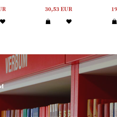
UR
30,53 EUR
1
UM