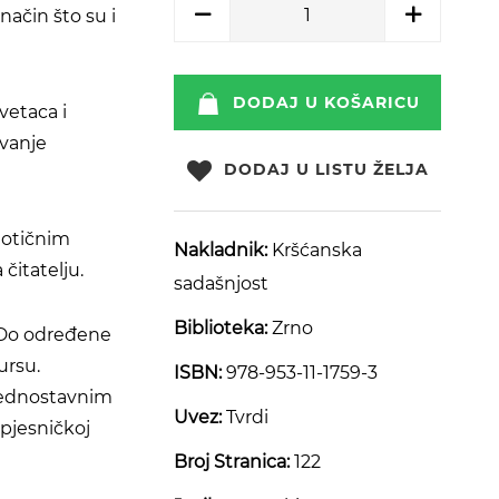
način što su i
DODAJ U KOŠARICU
vetaca i
avanje
DODAJ U LISTU ŽELJA
dotičnim
Nakladnik:
Kršćanska
čitatelju.
sadašnjost
Biblioteka:
Zrno
. Do određene
ursu.
ISBN:
978-953-11-1759-3
 jednostavnim
Uvez:
Tvrdi
 pjesničkoj
Broj Stranica:
122