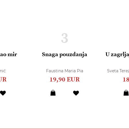
3
dao mir
Snaga pouzdanja
U zagrlja
nić
Faustina Maria Pia
Sveta Terez
UR
19,90 EUR
1
Dodaj
Dodaj
u
u
listu
listu
želja
želja