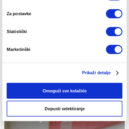
Za postavke
Statistički
Krist u hrvatskom
pjesništvu
Marketinški
30,53 EUR
Prikaži detalje
Omogući sve kolačiće
Dopusti selektiranje
IZDANJA NAKLADE VERBUM