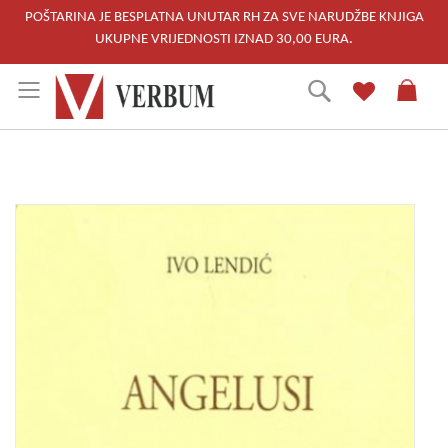
POŠTARINA JE BESPLATNA UNUTAR RH ZA SVE NARUDŽBE KNJIGA
UKUPNE VRIJEDNOSTI IZNAD 30,00 EURA.
Skip
Traži
to
Content
Skip
to
the
end
of
the
images
gallery