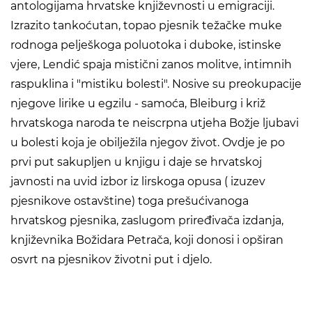
antologijama hrvatske književnosti u emigraciji.
Izrazito tankoćutan, topao pjesnik težačke muke
rodnoga pelješkoga poluotoka i duboke, istinske
vjere, Lendić spaja mistični zanos molitve, intimnih
raspuklina i "mistiku bolesti". Nosive su preokupacije
njegove lirike u egzilu - samoća, Bleiburg i križ
hrvatskoga naroda te neiscrpna utjeha Božje ljubavi
u bolesti koja je obilježila njegov život. Ovdje je po
prvi put sakupljen u knjigu i daje se hrvatskoj
javnosti na uvid izbor iz lirskoga opusa ( izuzev
pjesnikove ostavštine) toga prešućivanoga
hrvatskog pjesnika, zaslugom priređivača izdanja,
književnika Božidara Petrača, koji donosi i opširan
osvrt na pjesnikov životni put i djelo.