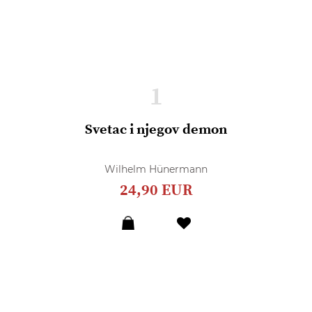
1
Svetac i njegov demon
Wilhelm Hünermann
24,90 EUR
Dodaj
u
listu
želja