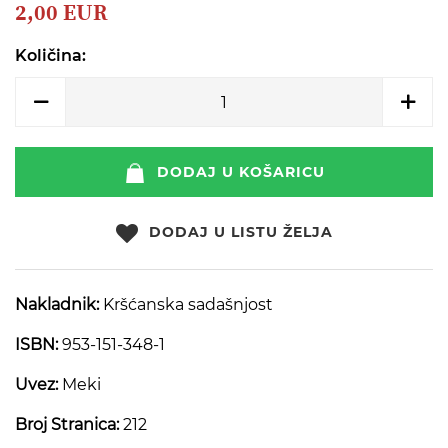
beginning
2,00 EUR
of
the
Količina:
images
gallery
DODAJ U KOŠARICU
DODAJ U LISTU ŽELJA
Nakladnik:
Kršćanska sadašnjost
ISBN:
953-151-348-1
Uvez:
Meki
Broj Stranica:
212