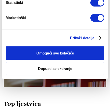
Nevenka Nekić
Statistički
13,01 EUR
Marketinški
Prikaži detalje
IZDANJA NAKLADE VERBUM
Omogući sve kolačiće
Dopusti selektiranje
POGLEDAJ SVA IZDANJA
Top ljestvica