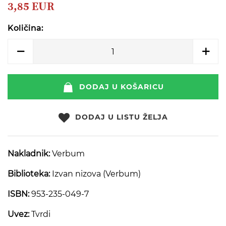
beginning
3,85 EUR
of
the
Količina:
images
gallery
DODAJ U KOŠARICU
DODAJ U LISTU ŽELJA
Nakladnik:
Verbum
Biblioteka:
Izvan nizova (Verbum)
ISBN:
953-235-049-7
Uvez:
Tvrdi