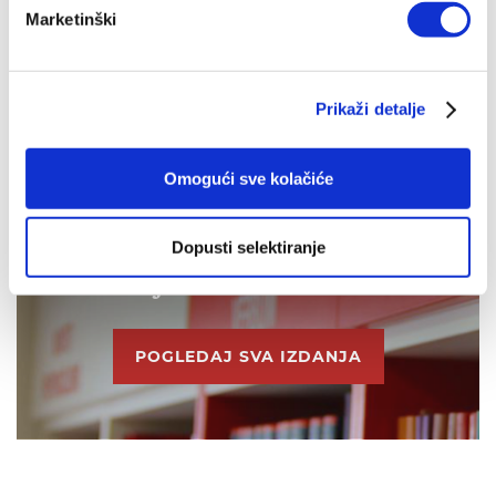
OD ISTOG AUTORA
Marketinški
IZ ISTE BIBLIOTEKE
OD ISTOG NAKLADNIKA
Prikaži detalje
Omogući sve kolačiće
Dopusti selektiranje
IZDANJA NAKLADE VERBUM
POGLEDAJ SVA IZDANJA