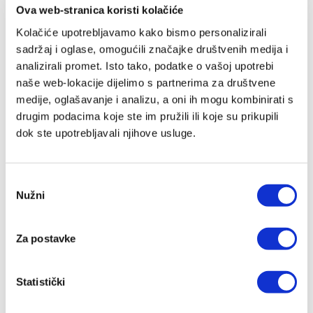
Niz Biblija nam priča sastoji se od četiri knjižice od
Ova web-stranica koristi kolačiće
kojih
Kolačiće upotrebljavamo kako bismo personalizirali
svaka donosi po jednu Isusovu prispodobu iz
sadržaj i oglase, omogućili značajke društvenih medija i
analizirali promet. Isto tako, podatke o vašoj upotrebi
Evanđelja.
naše web-lokacije dijelimo s partnerima za društvene
Prispodobe su ispričane na krajnje jednostavan
medije, oglašavanje i analizu, a oni ih mogu kombinirati s
način
drugim podacima koje ste im pružili ili koje su prikupili
prikladan za djecu predškolskog uzrasta.
dok ste upotrebljavali njihove usluge.
Knjige su tvrdog uveza, a sve stranice
su bogato ilustrirane u boji.
Odabir
Nužni
pristanka
Za postavke
Preporuka
Statistički
IZ SLIČNOG PODRUČJA