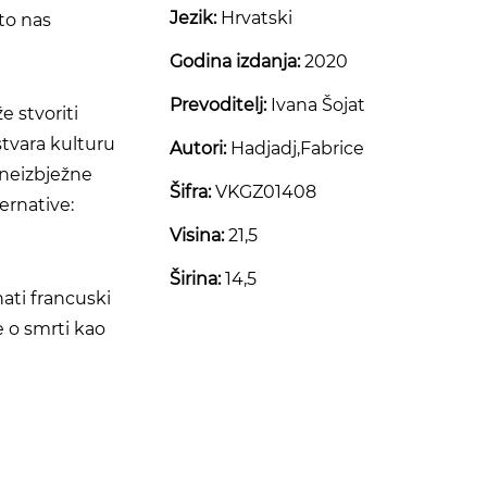
Jezik:
Hrvatski
što nas
Godina izdanja:
2020
Prevoditelj:
Ivana Šojat
e stvoriti
stvara kulturu
Autori:
Hadjadj,Fabrice
 neizbježne
Šifra:
VKGZ01408
ernative:
Visina:
21,5
Širina:
14,5
ati francuski
e o smrti kao