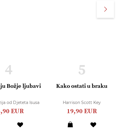
4
5
ju Božje ljubavi
Kako ostati u braku
R
O
ija od Djeteta Isusa
Harrison Scott Key
8,90 EUR
19,90 EUR
Dodaj
Dodaj