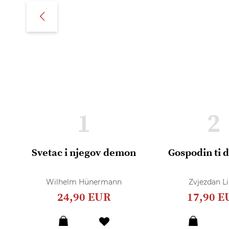
1
2
Svetac i njegov demon
Gospodin ti 
Wilhelm Hünermann
Zvjezdan Li
24,90 EUR
17,90 E
Dodaj