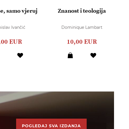
se, samo vjeruj
Znanost i teologija
islav Ivančić
Dominique Lambart
,00 EUR
10,00 EUR
POGLEDAJ SVA IZDANJA