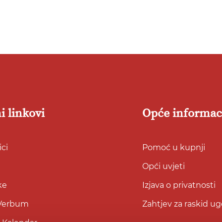
u
u
listu
listu
želja
želja
i linkovi
Opće informac
ci
Pomoć u kupnji
Opći uvjeti
ke
Izjava o privatnosti
 Verbum
Zahtjev za raskid u