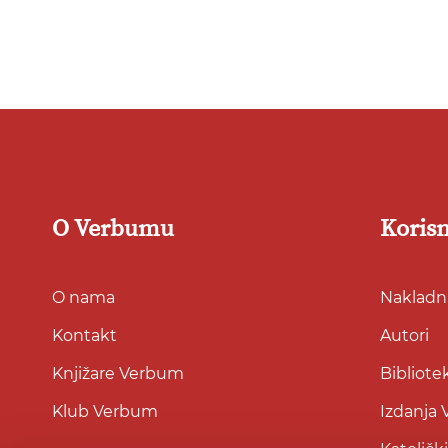
u
listu
želja
O Verbumu
Korisn
O nama
Nakladni
Kontakt
Autori
Knjižare Verbum
Bibliote
Klub Verbum
Izdanja