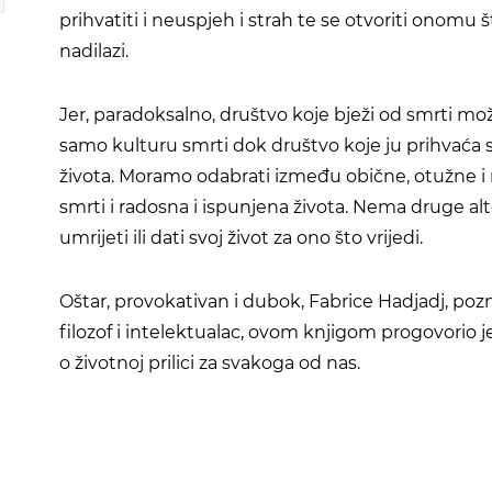
prihvatiti i neuspjeh i strah te se otvoriti onomu 
nadilazi.
Jer, paradoksalno, društvo koje bježi od smrti mož
samo kulturu smrti dok društvo koje ju prihvaća 
života. Moramo odabrati između obične, otužne i
smrti i radosna i ispunjena života. Nema druge alt
umrijeti ili dati svoj život za ono što vrijedi.
Oštar, provokativan i dubok, Fabrice Hadjadj, pozn
filozof i intelektualac, ovom knjigom progovorio j
o životnoj prilici za svakoga od nas.