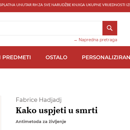
ESPLATNA UNUTAR RH ZA SVE NARUDŽBE KNJIGA UKUPNE VRIJEDNOSTI IZ
TRAŽI
→ Napredna pretraga
I PREDMETI
OSTALO
PERSONALIZIRAN
Fabrice Hadjadj
Kako uspjeti u smrti
Antimetoda za življenje