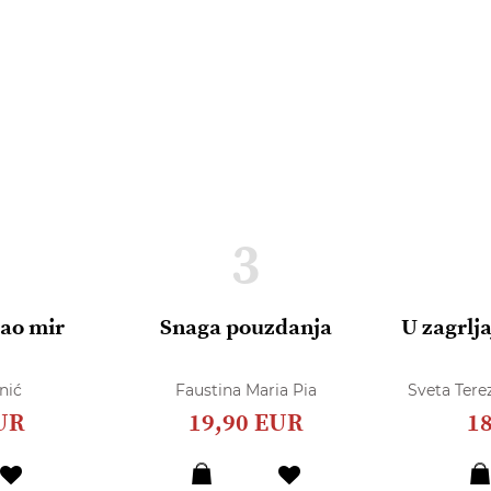
3
dao mir
Snaga pouzdanja
U zagrlja
nić
Faustina Maria Pia
Sveta Terez
UR
19,90 EUR
1
Dodaj
Dodaj