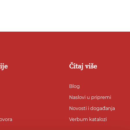
u
u
listu
listu
želja
želja
ije
Čitaj više
Blog
Naslovi u pripremi
Novosti i događanja
govora
Verbum katalozi