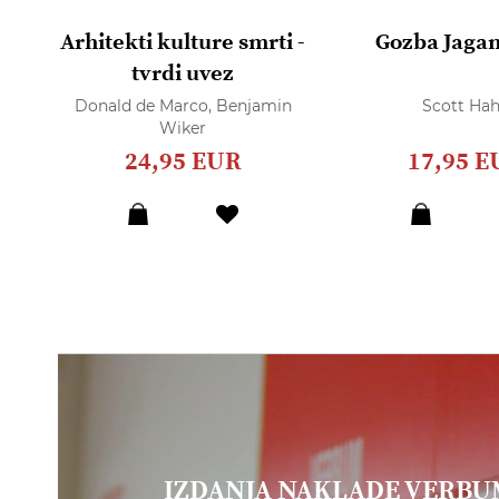
Arhitekti kulture smrti -
Gozba Jaga
tvrdi uvez
Donald de Marco,
Benjamin
Scott Ha
Wiker
24,95 EUR
17,95 E
IZDANJA NAKLADE VERB