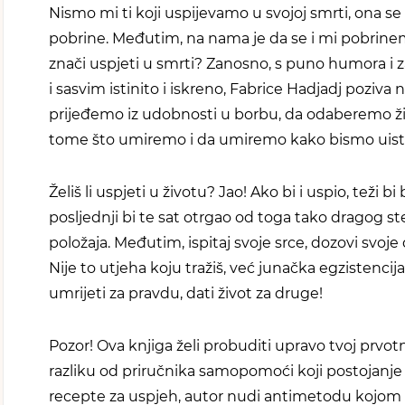
Nismo mi ti koji uspijevamo u svojoj smrti, ona s
pobrine. Međutim, na nama je da se i mi pobrinem
znači uspjeti u smrti? Zanosno, s puno humora i za
i sasvim istinito i iskreno, Fabrice Hadjadj poziva 
prijeđemo iz udobnosti u borbu, da odaberemo ž
tome što umiremo i da umiremo kako bismo uistin
Želiš li uspjeti u životu? Jao! Ako bi i uspio, teži bi b
posljednji bi te sat otrgao od toga tako dragog s
položaja. Međutim, ispitaj svoje srce, dozovi svoje 
Nije to utjeha koju tražiš, već junačka egzistencija: 
umrijeti za pravdu, dati život za druge!
Pozor! Ova knjiga želi probuditi upravo tvoj prvotn
razliku od priručnika samopomoći koji postojanje
recepte za uspjeh, autor nudi antimetodu koj