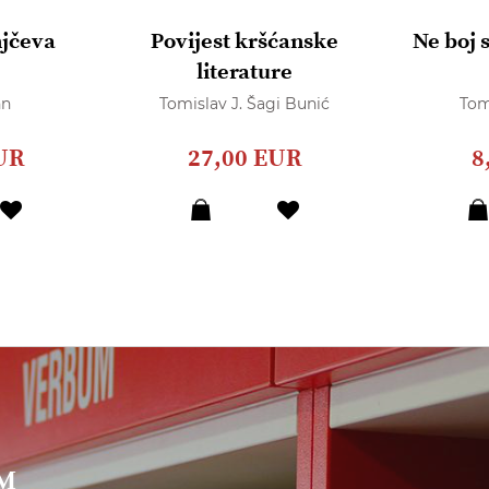
njčeva
Povijest kršćanske
Ne boj 
literature
hn
Tomislav J. Šagi Bunić
Tom
UR
27,00 EUR
8
UM