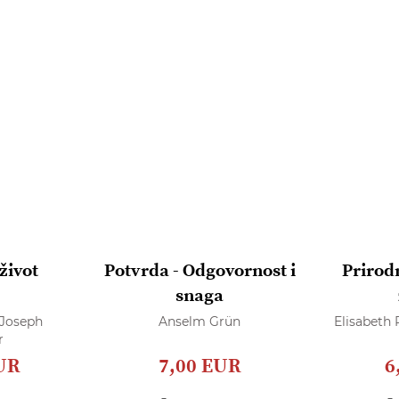
život
Potvrda - Odgovornost i
Prirod
snaga
 Joseph
Anselm Grün
Elisabeth 
r
UR
7,00 EUR
6