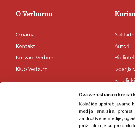
O Verbumu
Korisn
O nama
Nakladni
Kontakt
Autori
Knjižare Verbum
Bibliote
Klub Verbum
Izdanja
Katoličk
Ova web-stranica koristi 
Kolačiće upotrebljavamo ka
medija i analizirali promet
za društvene medije, oglaš
pružili ili koje su prikupili