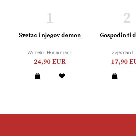
1
2
Svetac i njegov demon
Gospodin ti 
Wilhelm Hünermann
Zvjezdan Li
24,90 EUR
17,90 E
Dodaj
u
listu
želja