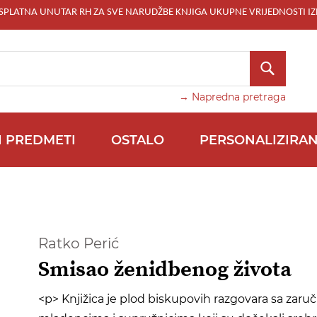
ESPLATNA UNUTAR RH ZA SVE NARUDŽBE KNJIGA UKUPNE VRIJEDNOSTI IZ
TRAŽI
→ Napredna pretraga
I PREDMETI
OSTALO
PERSONALIZIRAN
Ratko Perić
Smisao ženidbenog života
<p> Knjižica je plod biskupovih razgovara sa zaru