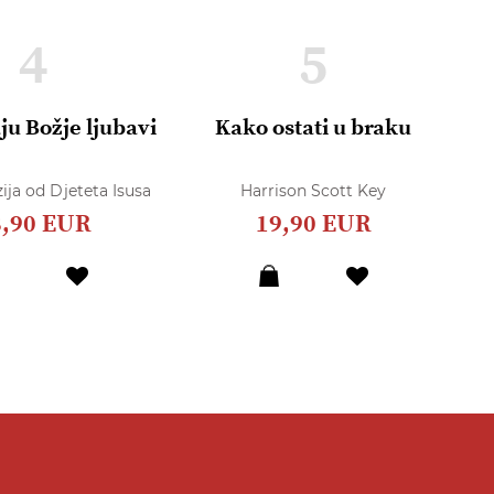
4
5
ju Božje ljubavi
Kako ostati u braku
R
O
ija od Djeteta Isusa
Harrison Scott Key
8,90 EUR
19,90 EUR
Dodaj
Dodaj
u
u
listu
listu
želja
želja