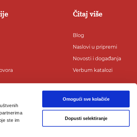
ije
Čitaj više
Blog
Naslovi u pripremi
Novosti i događanja
govora
Verbum katalozi
Omogući sve kolačiće
ruštvenih
 partnerima
Dopusti selektiranje
oje ste im