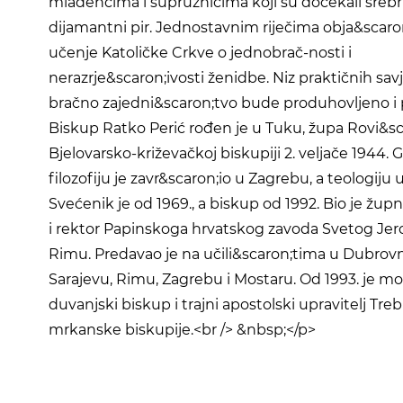
mladencima i supružnicima koji su dočekali srebrni,
dijamantni pir. Jednostavnim riječima obja&scaro
učenje Katoličke Crkve o jednobrač-nosti i
nerazrje&scaron;ivosti ženidbe. Niz praktičnih sav
bračno zajedni&scaron;tvo bude produhovljeno i 
Biskup Ratko Perić rođen je u Tuku, župa Rovi&sc
Bjelovarsko-križevačkoj biskupiji 2. veljače 1944. G
filozofiju je zavr&scaron;io u Zagrebu, a teologiju 
Svećenik je od 1969., a biskup od 1992. Bio je župn
i rektor Papinskoga hrvatskog zavoda Svetog Je
Rimu. Predavao je na učili&scaron;tima u Dubrovn
Sarajevu, Rimu, Zagrebu i Mostaru. Od 1993. je mo
duvanjski biskup i trajni apostolski upravitelj Treb
mrkanske biskupije.<br /> &nbsp;</p>