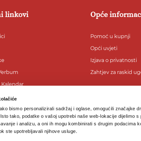
i linkovi
Opće informac
ci
Pomoć u kupnji
Opći uvjeti
ke
Izjava o privatnosti
 Verbum
Zahtjev za raskid u
i Kalendar
kolačiće
ko bismo personalizirali sadržaj i oglase, omogućili značajke d
. Isto tako, podatke o vašoj upotrebi naše web-lokacije dijelimo s
avanje i analizu, a oni ih mogu kombinirati s drugim podacima k
 dok ste upotrebljavali njihove usluge.