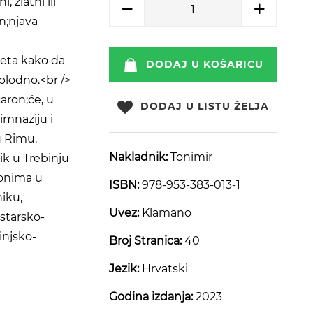
 zlatni ili
n;njava
jeta kako da
DODAJ U KOŠARICU
plodno.<br />
aron;će, u
DODAJ U LISTU ŽELJA
imnaziju i
u Rimu.
Nakladnik:
Tonimir
ik u Trebinju
ronima u
ISBN:
978-953-383-013-1
iku,
Uvez:
Klamano
starsko-
injsko-
Broj Stranica:
40
Jezik:
Hrvatski
Godina izdanja:
2023