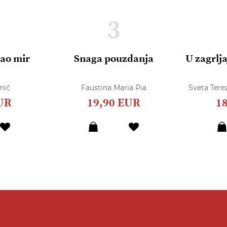
3
dao mir
Snaga pouzdanja
U zagrlja
nić
Faustina Maria Pia
Sveta Terez
UR
19,90 EUR
1
Dodaj
Dodaj
u
u
listu
listu
želja
želja