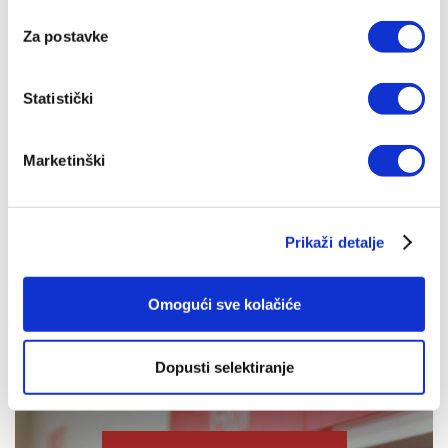
Za postavke
Statistički
Arhitekti kulture smrti -
tvrdi uvez
Marketinški
Donald de Marco,
Benjamin
Wiker
24,95 EUR
Prikaži detalje
Omogući sve kolačiće
Dopusti selektiranje
IZDANJA NAKLADE VERBUM