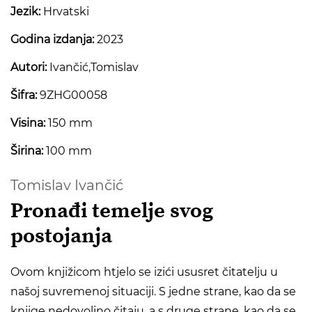
Jezik:
Hrvatski
Godina izdanja:
2023
Autori:
Ivančić,Tomislav
Šifra:
9ZHG00058
Visina:
150 mm
Širina:
100 mm
Tomislav Ivančić
Pronađi temelje svog
postojanja
Ovom knjižicom htjelo se izići ususret čitatelju u
našoj suvremenoj situaciji. S jedne strane, kao da se
knjige nedovoljno čitaju, a s druge strane, kao da se