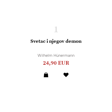
1
Svetac i njegov demon
Wilhelm Hünermann
24,90 EUR
Dodaj
u
listu
želja