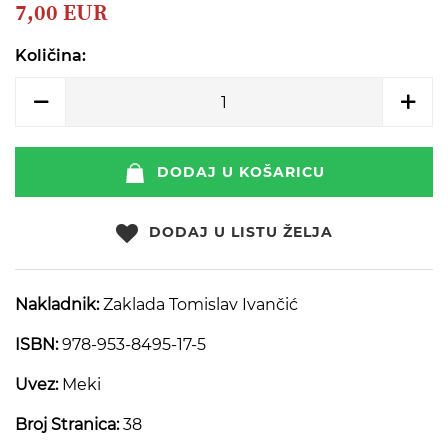
beginning
7,00 EUR
of
the
Količina:
images
gallery
DODAJ U KOŠARICU
DODAJ U LISTU ŽELJA
Nakladnik:
Zaklada Tomislav Ivančić
ISBN:
978-953-8495-17-5
Uvez:
Meki
Broj Stranica:
38