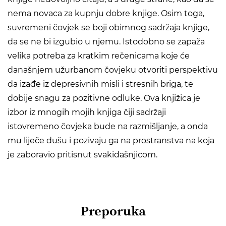
nema novaca za kupnju dobre knjige. Osim toga,
suvremeni čovjek se boji obimnog sadržaja knjige,
da se ne bi izgubio u njemu. Istodobno se zapaža
velika potreba za kratkim rečenicama koje će
današnjem užurbanom čovjeku otvoriti perspektivu
da izađe iz depresivnih misli i stresnih briga, te
dobije snagu za pozitivne odluke. Ova knjižica je
izbor iz mnogih mojih knjiga čiji sadržaji
istovremeno čovjeka bude na razmišljanje, a onda
mu liječe dušu i pozivaju ga na prostranstva na koja
je zaboravio pritisnut svakidašnjicom.
Preporuka