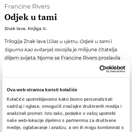
Francine Rivers
Odjek u tami
Znak lava. Knjiga II.
Trilogija Znak lava (
Glas u vjetru
,
Odjek u tami
i
Sigurno kao svitanje
) osvojila je milijune čitatelja
diljem svijeta. Njome se Francine Rivers proslavila
kao spisateljica povijesnih romana nadahnutih
duhovnim temama, istovremeno vješto istkavši
jednu od najljepših ljubavnih priča.
Ova web-stranica koristi kolačiće
Kolačiće upotrebljavamo kako bismo personalizirali
Roman
Odjek u tami
, drugi dio trilogije, donosi
sadržaj i oglase, omogućili značajke društvenih medija i
nastavak priče o životu antičkog Rima i Rimskog
analizirali promet. Isto tako, podatke o vašoj upotrebi
Carstva u I. stoljeću, kroz napete sudbine glavnih
naše web-lokacije dijelimo s partnerima za društvene
protagonista. Okosnica je romana nada koju
medije, oglašavanje i analizu, a oni ih mogu kombinirati s