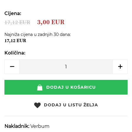
beginning
of
the
Cijena:
images
3,00 EUR
17,12 EUR
gallery
Najniža cijena u zadnjih 30 dana:
17,12 EUR
Količina:
DODAJ U KOŠARICU
DODAJ U LISTU ŽELJA
Nakladnik:
Verbum