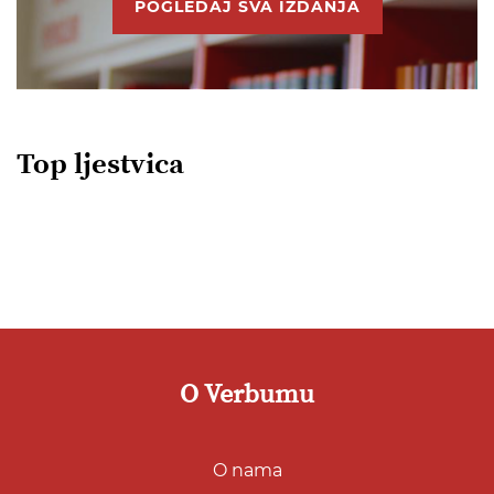
POGLEDAJ SVA IZDANJA
Top ljestvica
O Verbumu
O nama