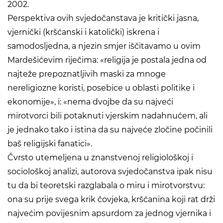
2002.
Perspektiva ovih svjedočanstava je kritički jasna,
vjernički (kršćanski i katolički) iskrena i
samodosljedna, a njezin smjer iščitavamo u ovim
Mardešićevim riječima: «religija je postala jedna od
najteže prepoznatljivih maski za mnoge
nereligiozne koristi, posebice u oblasti politike i
ekonomije», i: «nema dvojbe da su najveći
mirotvorci bili potaknuti vjerskim nadahnućem, ali
je jednako tako i istina da su najveće zločine počinili
baš religijski fanatici».
Čvrsto utemeljena u znanstvenoj religiološkoj i
sociološkoj analizi, autorova svjedočanstva ipak nisu
tu da bi teoretski razglabala o miru i mirotvorstvu:
ona su prije svega krik čovjeka, kršćanina koji rat drži
najvećim povijesnim apsurdom za jednog vjernika i