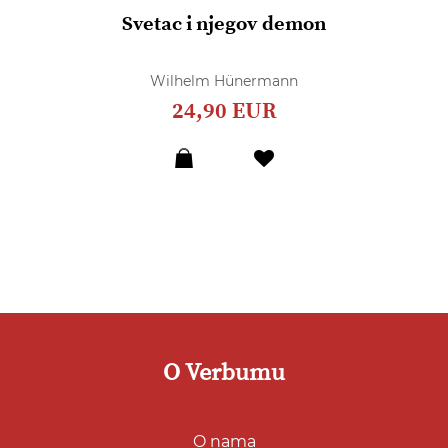
Svetac i njegov demon
Wilhelm Hünermann
24,90 EUR
Dodaj
u
listu
želja
O Verbumu
O nama