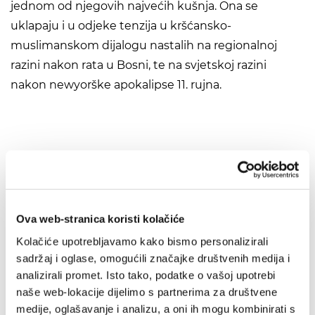
jednom od njegovih najvećih kušnja. Ona se
uklapaju i u odjeke tenzija u kršćansko-
muslimanskom dijalogu nastalih na regionalnoj
razini nakon rata u Bosni, te na svjetskoj razini
nakon newyorške apokalipse 11. rujna.
Preporuka
IZ SLIČNOG PODRUČJA
Ova web-stranica koristi kolačiće
OD ISTOG AUTORA
Kolačiće upotrebljavamo kako bismo personalizirali
sadržaj i oglase, omogućili značajke društvenih medija i
IZ ISTE BIBLIOTEKE
analizirali promet. Isto tako, podatke o vašoj upotrebi
naše web-lokacije dijelimo s partnerima za društvene
OD ISTOG NAKLADNIKA
medije, oglašavanje i analizu, a oni ih mogu kombinirati s