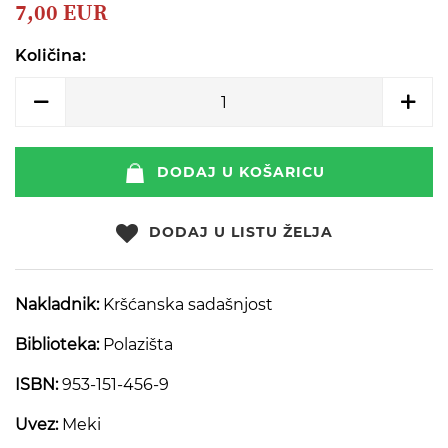
beginning
7,00 EUR
of
the
Količina:
images
gallery
DODAJ U KOŠARICU
DODAJ U LISTU ŽELJA
Nakladnik:
Kršćanska sadašnjost
Biblioteka:
Polazišta
ISBN:
953-151-456-9
Uvez:
Meki