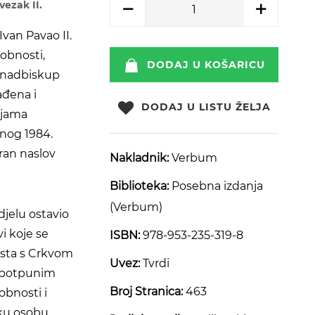
vezak II.
Ivan Pavao II.
sobnosti,
DODAJ U KOŠARICU
o nadbiskup
ađena i
DODAJ U LISTU ŽELJA
ijama
enog 1984.
aran naslov
Nakladnik:
Verbum
Biblioteka:
Posebna izdanja
(Verbum)
jelu ostavio
vi koje se
ISBN:
978-953-235-319-8
ista s Crkvom
Uvez:
Tvrdi
S potpunim
Broj Stranica:
463
bnosti i
sku osobu,