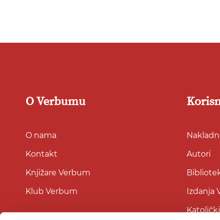
listu
želja
O Verbumu
Korisn
O nama
Nakladni
Kontakt
Autori
Knjižare Verbum
Bibliote
Klub Verbum
Izdanja
Katoličk