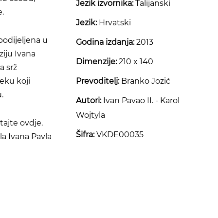
Jezik izvornika:
Talijanski
.
Jezik:
Hrvatski
podijeljena u
Godina izdanja:
2013
iju Ivana
Dimenzije:
210 x 140
a srž
eku koji
Prevoditelj:
Branko Jozić
.
Autori:
Ivan Pavao II. - Karol
Wojtyla
itajte
ovdje
.
Šifra:
VKDE00035
ela Ivana Pavla