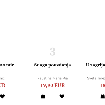
3
dao mir
Snaga pouzdanja
U zagrlja
nić
Faustina Maria Pia
Sveta Terez
UR
19,90 EUR
1
Dodaj
Dodaj
u
u