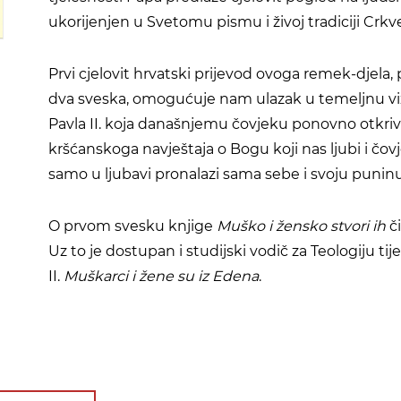
ukorijenjen u Svetomu pismu i živoj tradiciji Crkve
Prvi cjelovit hrvatski prijevod ovoga remek-djela, 
dva sveska, omogućuje nam ulazak u temeljnu viz
Pavla II. koja današnjemu čovjeku ponovno otkriv
kršćanskoga navještaja o Bogu koji nas ljubi i čovj
samo u ljubavi pronalazi sama sebe i svoju puninu
O prvom svesku knjige
Muško i žensko stvori ih
č
Uz to je dostupan i studijski vodič za Teologiju tij
II.
Muškarci i žene su iz Edena
.