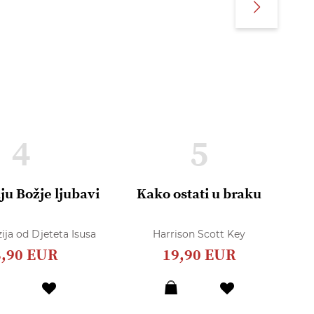
4
5
ju Božje ljubavi
Kako ostati u braku
R
O
ija od Djeteta Isusa
Harrison Scott Key
8,90 EUR
19,90 EUR
Dodaj
Dodaj
u
u