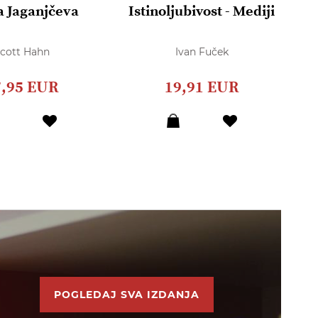
 Jaganjčeva
Istinoljubivost - Mediji
I
cott Hahn
Ivan Fuček
7,95 EUR
19,91 EUR
POGLEDAJ SVA IZDANJA