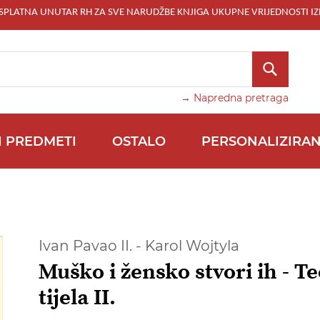
ESPLATNA UNUTAR RH ZA SVE NARUDŽBE KNJIGA UKUPNE VRIJEDNOSTI IZ
TRAŽI
→ Napredna pretraga
I PREDMETI
OSTALO
PERSONALIZIRAN
Ivan Pavao II. - Karol Wojtyla
Muško i žensko stvori ih - Te
tijela II.