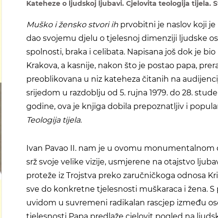
Kateheze o ljudskoj ljubavi. Cjelovita teologija tijela. S
Muško i žensko stvori ih
prvobitni je naslov koji je 
dao svojemu djelu o tjelesnoj dimenziji ljudske o
spolnosti, braka i celibata. Napisana još dok je bi
Krakova, a kasnije, nakon što je postao papa, prer
preoblikovana u niz kateheza čitanih na audijenc
srijedom u razdoblju od 5. rujna 1979. do 28. stud
godine, ova je knjiga dobila prepoznatljiv i popul
Teologija tijela
.
Ivan Pavao II. nam je u ovomu monumentalnom d
srž svoje velike vizije, usmjerene na otajstvo ljuba
proteže iz Trojstva preko zaručničkoga odnosa Kr
sve do konkretne tjelesnosti muškaraca i žena. 
uvidom u suvremeni radikalan rascjep između oso
tjelesnosti Papa predlaže cjelovit pogled na ljud