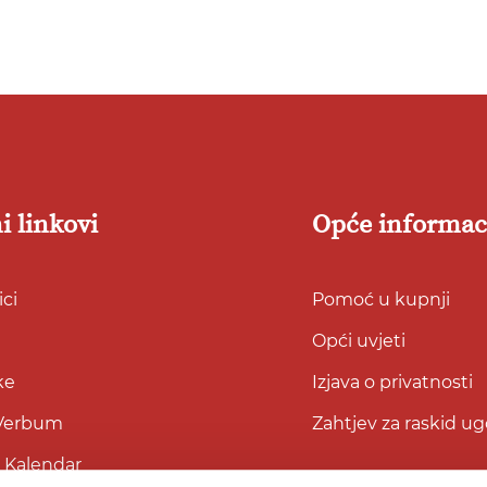
listu
listu
želja
želja
i linkovi
Opće informac
ci
Pomoć u kupnji
Opći uvjeti
ke
Izjava o privatnosti
 Verbum
Zahtjev za raskid u
i Kalendar