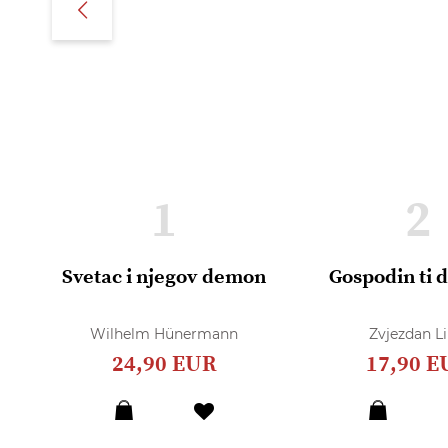
1
2
Svetac i njegov demon
Gospodin ti 
Wilhelm Hünermann
Zvjezdan Li
24,90 EUR
17,90 E
Dodaj
u