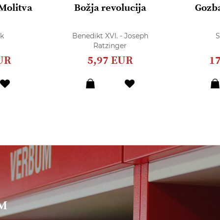
 Molitva
Božja revolucija
Gozba
k
Benedikt XVI. - Joseph
S
Ratzinger
UR
5,97 EUR
1
UM