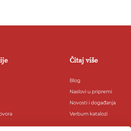
listu
listu
želja
želja
ije
Čitaj više
Blog
Naslovi u pripremi
Novosti i događanja
govora
Verbum katalozi