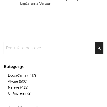
knjižarama Verbum!
Traži
TRA
Kategorije
Događanja
(1417)
Akcije
(500)
Najave
(435)
U Pripremi
(2)