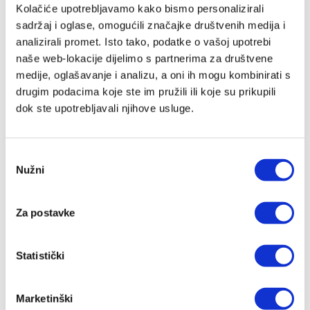
Kolačiće upotrebljavamo kako bismo personalizirali
sadržaj i oglase, omogućili značajke društvenih medija i
analizirali promet. Isto tako, podatke o vašoj upotrebi
naše web-lokacije dijelimo s partnerima za društvene
Otkrijte svakodnevno nadahnuće uz kalendare „365 dana s
medije, oglašavanje i analizu, a oni ih mogu kombinirati s
Biblijom“ i „365 dana s anđelima“ – od sada na policama
svih knjižara Verbum
drugim podacima koje ste im pružili ili koje su prikupili
Kolovoy 06, 2026
dok ste upotrebljavali njihove usluge.
Odabir
Nužni
pristanka
Za postavke
Statistički
Ljetni hitovi među knjigama – ovo su Verbumovi
najtraženiji naslovi u srpnju
Marketinški
Kolovoy 03, 2026