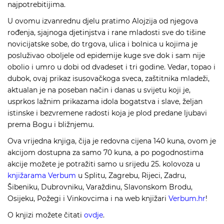
najpotrebitijima.
U ovomu izvanrednu djelu pratimo Alojzija od njegova
rođenja, sjajnoga djetinjstva i rane mladosti sve do tišine
novicijatske sobe, do trgova, ulica i bolnica u kojima je
posluživao oboljele od epidemije kuge sve dok i sam nije
obolio i umro u dobi od dvadeset i tri godine. Vedar, topao i
dubok, ovaj prikaz isusovačkoga sveca, zaštitnika mladeži,
aktualan je na poseban način i danas u svijetu koji je,
usprkos lažnim prikazama idola bogatstva i slave, željan
istinske i bezvremene radosti koja je plod predane ljubavi
prema Bogu i bližnjemu.
Ova vrijedna knjiga, čija je redovna cijena 140 kuna, ovom je
akcijom dostupna za samo 70 kuna, a po pogodnostima
akcije možete je potražiti samo u srijedu 25. kolovoza u
knjižarama Verbum
u Splitu, Zagrebu, Rijeci, Zadru,
Šibeniku, Dubrovniku, Varaždinu, Slavonskom Brodu,
Osijeku, Požegi i Vinkovcima i na web knjižari
Verbum.hr
!
O knjizi možete čitati
ovdje
.