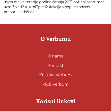
uskrs
majka terezija
godina čitanja 2021
božićni asortiman
uzmi3plati2
#uzmi3plati2
#akcija
#popusti
advent
preporuke
došašće
O Verbumu
O nama
Kontakt
Knjižare Verbum
Klub Verbum
Korisni linkovi