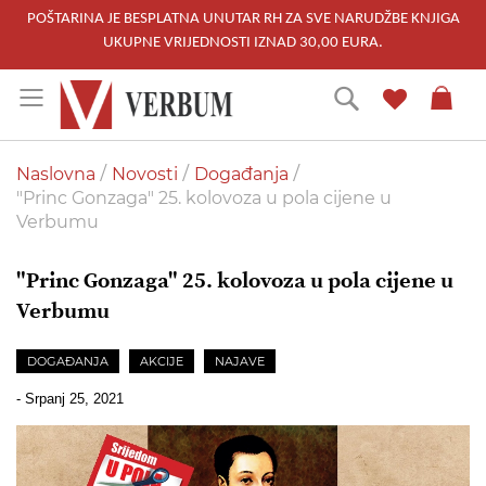
POŠTARINA JE BESPLATNA UNUTAR RH ZA SVE NARUDŽBE KNJIGA
UKUPNE VRIJEDNOSTI IZNAD 30,00 EURA.
Skip
Traži
to
Content
Naslovna
Novosti
Događanja
"Princ Gonzaga" 25. kolovoza u pola cijene u
Verbumu
"Princ Gonzaga" 25. kolovoza u pola cijene u
Verbumu
DOGAĐANJA
AKCIJE
NAJAVE
-
Srpanj 25, 2021