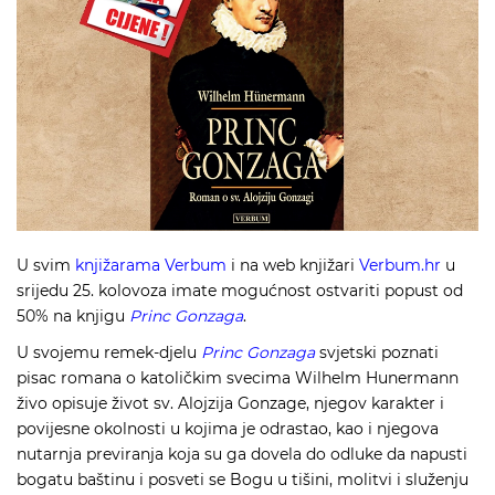
U svim
knjižarama Verbum
i na web knjižari
Verbum.hr
u
srijedu 25. kolovoza imate mogućnost ostvariti popust od
50% na knjigu
Princ Gonzaga
.
U svojemu remek-djelu
Princ Gonzaga
svjetski poznati
pisac romana o katoličkim svecima Wilhelm Hunermann
živo opisuje život sv. Alojzija Gonzage, njegov karakter i
povijesne okolnosti u kojima je odrastao, kao i njegova
nutarnja previranja koja su ga dovela do odluke da napusti
bogatu baštinu i posveti se Bogu u tišini, molitvi i služenju