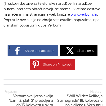
(Troškovi dostave za telefonske narudžbe ili narudžbe
putem interneta obračunavaju se prema uvjetima dostave
naznačenim na stranicama web knjižare
www.verbum.hr
.
Popust iz ove akcije ne zbraja se s ostalim popustima, npr.
članskim popustom kluba Verbum.)
Share on Facebook
Share on X
Share on Pinterest
Prijašnji
Nastavi
Verbumova ljetna akcija
"Will Wilder: Relikvija
"Uzmi 3, plati 2" produljena
Strmograda" 18. kolovoza u
do 15. kolovoza u svim
pola cijene u Verbumu