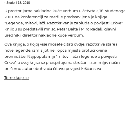
-
Studeni 18, 2010
U prostorijama nakladne kuće Verbum u četvrtak, 18. studenoga
2010. na konferenciji za medije predstavljena je knjiga
"Legende, mitovi, laži. Razotkrivanje zabluda o povijesti Crkve".
Knjigu su predstavili mr. sc. Petar Balta i Miro Radalj, glavni
urednik i direktor nakladne kuće Verbum.
Ova knjiga, o kojoj više možete čitati
ovdje
, razotkriva stare i
nove legende, izmišljotine i opća mjesta protucrkvene
promidžbe. Najpopularniji "mitovi, laži i legende o povijesti
Crkve" u ovoj knjizi se preispituju na stručan i zanimljiv način –
pri čemu autor obuhvaća čitavu povijest kršćanstva.
Teme koje se