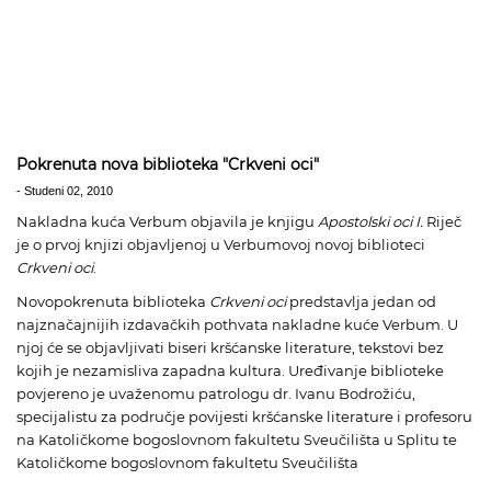
Pokrenuta nova biblioteka "Crkveni oci"
-
Studeni 02, 2010
Nakladna kuća Verbum objavila je knjigu
Apostolski oci I.
Riječ
je o prvoj knjizi objavljenoj u Verbumovoj novoj biblioteci
Crkveni oci
.
Novopokrenuta biblioteka
Crkveni oci
predstavlja jedan od
najznačajnijih izdavačkih pothvata nakladne kuće Verbum. U
njoj će se objavljivati biseri kršćanske literature, tekstovi bez
kojih je nezamisliva zapadna kultura. Uređivanje biblioteke
povjereno je uvaženomu patrologu dr.
Ivanu Bodrožiću
,
specijalistu za područje povijesti kršćanske literature i profesoru
na Katoličkome bogoslovnom fakultetu Sveučilišta u Splitu te
Katoličkome bogoslovnom fakultetu Sveučilišta