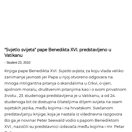
"Svjetlo svijeta" pape Benedikta XVI. predstavljeno u
Vatikanu
-
Studeni 23, 2010
Knjiga pape Benedikta XVI.
Svjetlo svijeta
, za koju vlada veliko
zanimanje javnosti jer Papa u njoj otvoreno odgovara na
mnoga intrigantna pitanja o skandalima u Crkvi, o vjeri,
spolnom moralu, društvenim pitanjima kao i o svom privatnom
životu., 23. studenoga predstavljena je u Vatikanu, a od 24.
studenoga bit će dostupna čitateljima diljem svijeta na osam
svjetskih jezika, među kojima i na hrvatskom. Svečanom
predstavljanju knjige, koja je nastala iz višednevna razgovora
što ga je novinar Peter Seewald vodio s papom Benediktom
XVI., nazočili su predstavnici izdavača među kojima i mr. Petar