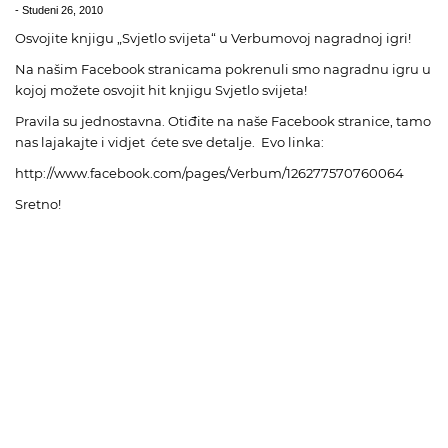
-
Studeni 26, 2010
Osvojite knjigu „Svjetlo svijeta“ u Verbumovoj nagradnoj igri!
Na našim Facebook stranicama pokrenuli smo nagradnu igru u
kojoj možete osvojit hit knjigu Svjetlo svijeta!
Pravila su jednostavna. Otiđite na naše Facebook stranice, tamo
nas lajakajte i vidjet ćete sve detalje. Evo linka:
http://www.facebook.com/pages/Verbum/126277570760064
Sretno!