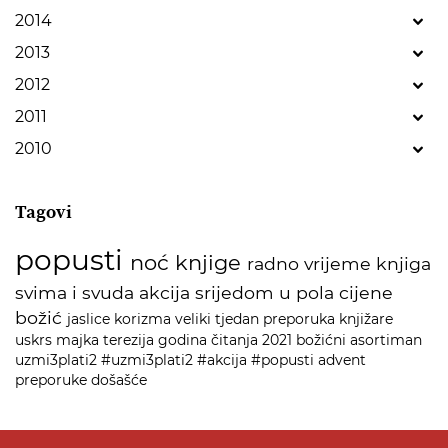
2014
2013
2012
2011
2010
Tagovi
popusti
noć knjige
radno vrijeme
knjiga
svima i svuda
akcija
srijedom u pola cijene
božić
jaslice
korizma
veliki tjedan
preporuka
knjižare
uskrs
majka terezija
godina čitanja 2021
božićni asortiman
uzmi3plati2
#uzmi3plati2
#akcija
#popusti
advent
preporuke
došašće