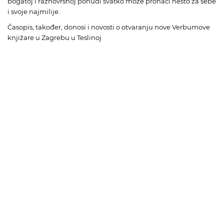
bogatoj i raznovrsnoj ponudi svatko može pronaći nešto za sebe
i svoje najmilije.
Časopis, također, donosi i novosti o otvaranju nove Verbumove
knjižare u Zagrebu u Teslinoj