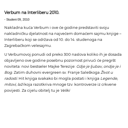
Verbum na Interliberu 2010.
-
Studeni 09, 2010
Nakladna kuća Verbum i ove će godine predstaviti svoju
nakladničku djelatnost na najvećem domaćem sajmu knjige –
Interliberu koji se održava od 10. do 14. studenoga na
Zagrebačkom velesajmu.
U Verbumovoj ponudi od preko 300 naslova koliko ih je dosada
objavljeno ove godine posebnu pozornost privući će pregršt
noviteta: novi bestseler Majke Terezije:
Gdje je ljubav, ondje je i
Bog
. Zatim duhovni evergreen sv. Franje Saleškoga
Život u
radosti
. Hit knjiga svakako bi mogla postati i knjiga
Legende,
mitovi, laži
koja razotkriva mnoge tzv. kontroverze iz crkvene
povijesti. Za cijelu obitelj tu je
Veliki