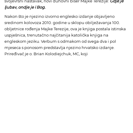
svojevrsni nastavak, novi duhovni biser
Majke Terezije
:
Gdje je
ljubav, ondje je i Bog.
Nakon što je njezino izvorno englesko izdanje objavljeno
sredinom kolovoza 2010. godine u sklopu obilježavanja 100.
obljetnice rođenja Majke Terezije, ova je knjiga postala istinska
uspješnica, trenutačno najčitanija katolička knjiga na
engleskom jeziku. Verbum s odmakom od svega dva i pol
mjeseca s ponosom predstavlja njezino hrvatsko izdanje.
Priređivač je o.
Brian Kolodiejchuk
, MC, koji