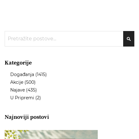
Traži
TRA
Kategorije
Događanja
(1415)
Akcije
(500)
Najave
(435)
U Pripremi
(2)
Najnoviji postovi