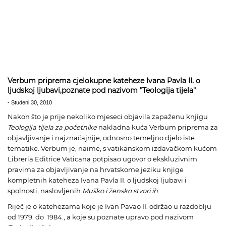
Verbum priprema cjelokupne kateheze Ivana Pavla II. o
ljudskoj ljubavi,poznate pod nazivom "Teologija tijela"
-
Studeni 30, 2010
Nakon što je prije nekoliko mjeseci objavila zapaženu knjigu
Teologija tijela za početnike
nakladna kuća Verbum priprema za
objavljivanje i najznačajnije, odnosno temeljno djelo iste
tematike. Verbum je, naime, s vatikanskom izdavačkom kućom
Libreria Editrice Vaticana potpisao ugovor o ekskluzivnim
pravima za objavljivanje na hrvatskome jeziku knjige
kompletnih kateheza Ivana Pavla II. o ljudskoj ljubavi i
spolnosti, naslovljenih
Muško i žensko stvori ih
.
Riječ je o katehezama koje je
Ivan Pavao II.
održao u razdoblju
od 1979. do 1984., a koje su poznate upravo pod nazivom