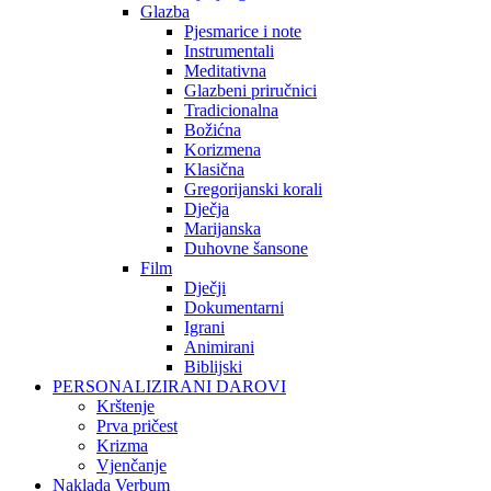
Glazba
Pjesmarice i note
Instrumentali
Meditativna
Glazbeni priručnici
Tradicionalna
Božićna
Korizmena
Klasična
Gregorijanski korali
Dječja
Marijanska
Duhovne šansone
Film
Dječji
Dokumentarni
Igrani
Animirani
Biblijski
PERSONALIZIRANI DAROVI
Krštenje
Prva pričest
Krizma
Vjenčanje
Naklada Verbum