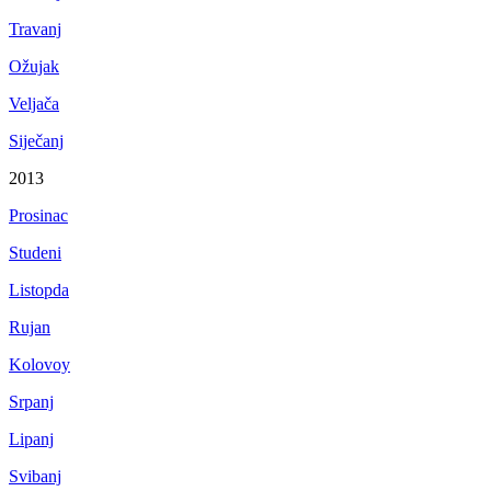
Travanj
Ožujak
Veljača
Siječanj
2013
Prosinac
Studeni
Listopda
Rujan
Kolovoy
Srpanj
Lipanj
Svibanj