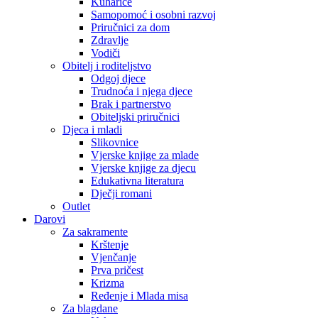
Kuharice
Samopomoć i osobni razvoj
Priručnici za dom
Zdravlje
Vodiči
Obitelj i roditeljstvo
Odgoj djece
Trudnoća i njega djece
Brak i partnerstvo
Obiteljski priručnici
Djeca i mladi
Slikovnice
Vjerske knjige za mlade
Vjerske knjige za djecu
Edukativna literatura
Dječji romani
Outlet
Darovi
Za sakramente
Krštenje
Vjenčanje
Prva pričest
Krizma
Ređenje i Mlada misa
Za blagdane