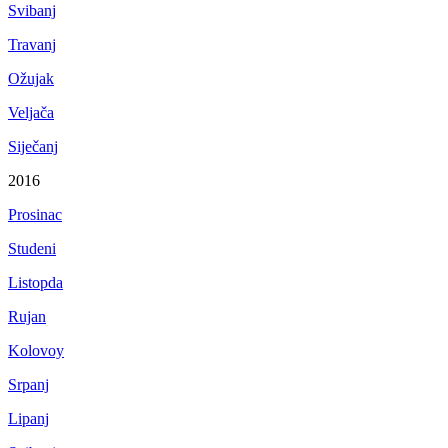
Svibanj
Travanj
Ožujak
Veljača
Siječanj
2016
Prosinac
Studeni
Listopda
Rujan
Kolovoy
Srpanj
Lipanj