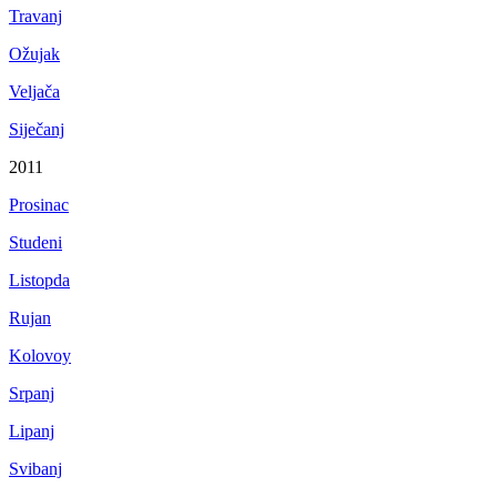
Travanj
Ožujak
Veljača
Siječanj
2011
Prosinac
Studeni
Listopda
Rujan
Kolovoy
Srpanj
Lipanj
Svibanj