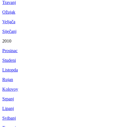
Travanj
Ožujak
Veljača
Siječanj
2010
Prosinac
Studeni
Listopda
Rujan
Kolovoy
Srpanj
Lipanj
Svibanj