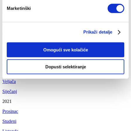
Listopda
Marketinški
Rujan
Kolovoy
Srpanj
Prikaži detalje
Lipanj
Omogući sve kolačiće
Svibanj
Travanj
Dopusti selektiranje
Ožujak
Veljača
Siječanj
2021
Prosinac
Studeni