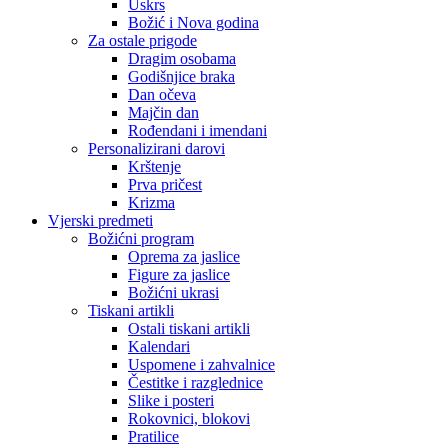
Uskrs
Božić i Nova godina
Za ostale prigode
Dragim osobama
Godišnjice braka
Dan očeva
Majčin dan
Rođendani i imendani
Personalizirani darovi
Krštenje
Prva pričest
Krizma
Vjerski predmeti
Božićni program
Oprema za jaslice
Figure za jaslice
Božićni ukrasi
Tiskani artikli
Ostali tiskani artikli
Kalendari
Uspomene i zahvalnice
Čestitke i razglednice
Slike i posteri
Rokovnici, blokovi
Pratilice