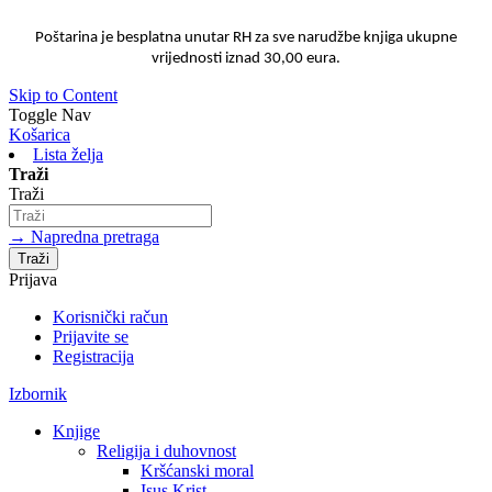
Poštarina je besplatna unutar RH za sve narudžbe knjiga ukupne
vrijednosti iznad 30,00 eura.
Skip to Content
Toggle Nav
Košarica
Lista želja
Traži
Traži
→ Napredna pretraga
Traži
Prijava
Korisnički račun
Prijavite se
Registracija
Izbornik
Knjige
Religija i duhovnost
Kršćanski moral
Isus Krist