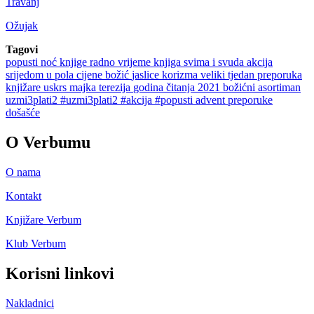
Travanj
Ožujak
Tagovi
popusti
noć knjige
radno vrijeme
knjiga svima i svuda
akcija
srijedom u pola cijene
božić
jaslice
korizma
veliki tjedan
preporuka
knjižare
uskrs
majka terezija
godina čitanja 2021
božićni asortiman
uzmi3plati2
#uzmi3plati2
#akcija
#popusti
advent
preporuke
došašće
O Verbumu
O nama
Kontakt
Knjižare Verbum
Klub Verbum
Korisni linkovi
Nakladnici