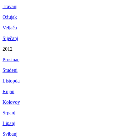
Travanj
Ožujak
Veljača
Siječanj
2012
Prosinac
Studeni
Listopda
Rujan
Kolovoy
Srpanj
Lipanj
Svibanj