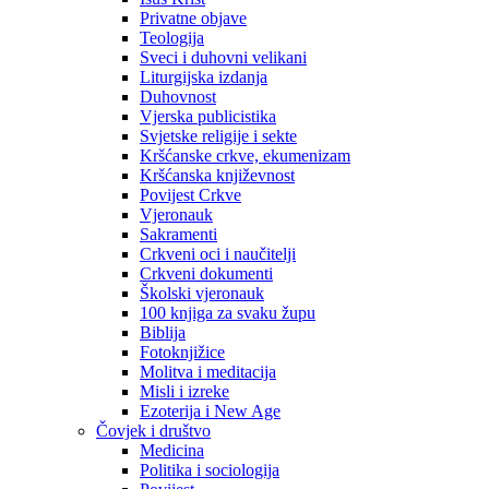
Privatne objave
Teologija
Sveci i duhovni velikani
Liturgijska izdanja
Duhovnost
Vjerska publicistika
Svjetske religije i sekte
Kršćanske crkve, ekumenizam
Kršćanska književnost
Povijest Crkve
Vjeronauk
Sakramenti
Crkveni oci i naučitelji
Crkveni dokumenti
Školski vjeronauk
100 knjiga za svaku župu
Biblija
Fotoknjižice
Molitva i meditacija
Misli i izreke
Ezoterija i New Age
Čovjek i društvo
Medicina
Politika i sociologija