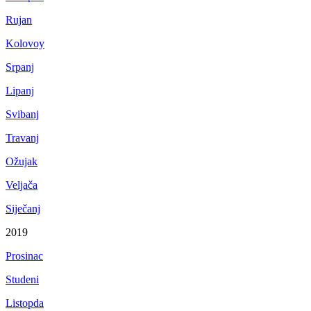
Rujan
Kolovoy
Srpanj
Lipanj
Svibanj
Travanj
Ožujak
Veljača
Siječanj
2019
Prosinac
Studeni
Listopda