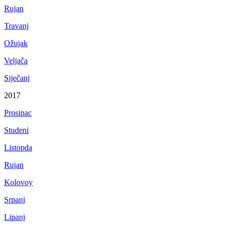
Rujan
Travanj
Ožujak
Veljača
Siječanj
2017
Prosinac
Studeni
Listopda
Rujan
Kolovoy
Srpanj
Lipanj