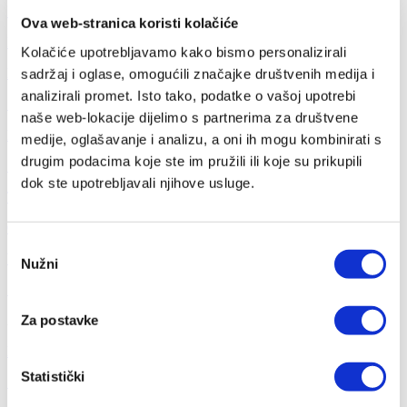
Listopda
Ova web-stranica koristi kolačiće
Rujan
Kolačiće upotrebljavamo kako bismo personalizirali
Kolovoy
sadržaj i oglase, omogućili značajke društvenih medija i
analizirali promet. Isto tako, podatke o vašoj upotrebi
Srpanj
naše web-lokacije dijelimo s partnerima za društvene
Lipanj
medije, oglašavanje i analizu, a oni ih mogu kombinirati s
drugim podacima koje ste im pružili ili koje su prikupili
Svibanj
dok ste upotrebljavali njihove usluge.
Travanj
Ožujak
Odabir
Veljača
Nužni
pristanka
Siječanj
Za postavke
2022
Prosinac
Statistički
Studeni