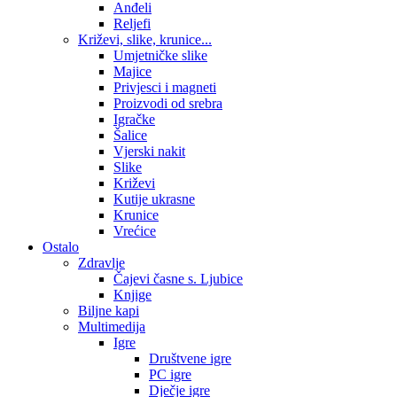
Anđeli
Reljefi
Križevi, slike, krunice...
Umjetničke slike
Majice
Privjesci i magneti
Proizvodi od srebra
Igračke
Šalice
Vjerski nakit
Slike
Križevi
Kutije ukrasne
Krunice
Vrećice
Ostalo
Zdravlje
Čajevi časne s. Ljubice
Knjige
Biljne kapi
Multimedija
Igre
Društvene igre
PC igre
Dječje igre