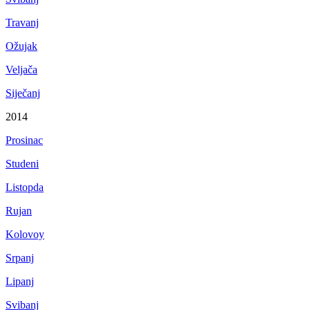
Travanj
Ožujak
Veljača
Siječanj
2014
Prosinac
Studeni
Listopda
Rujan
Kolovoy
Srpanj
Lipanj
Svibanj