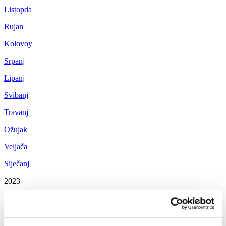
Listopda
Rujan
Kolovoy
Srpanj
Lipanj
Svibanj
Travanj
Ožujak
Veljača
Siječanj
2023
Prosinac
Studeni