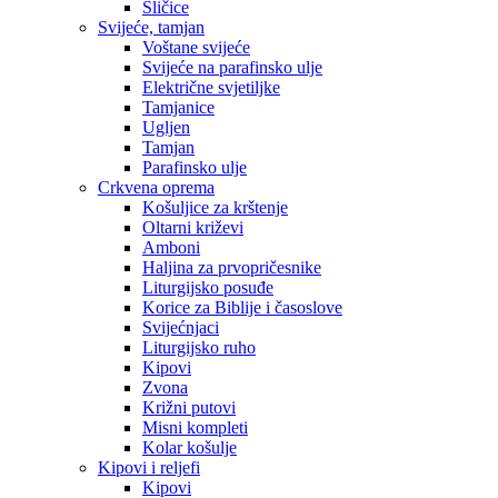
Sličice
Svijeće, tamjan
Voštane svijeće
Svijeće na parafinsko ulje
Električne svjetiljke
Tamjanice
Ugljen
Tamjan
Parafinsko ulje
Crkvena oprema
Košuljice za krštenje
Oltarni križevi
Amboni
Haljina za prvopričesnike
Liturgijsko posuđe
Korice za Biblije i časoslove
Svijećnjaci
Liturgijsko ruho
Kipovi
Zvona
Križni putovi
Misni kompleti
Kolar košulje
Kipovi i reljefi
Kipovi