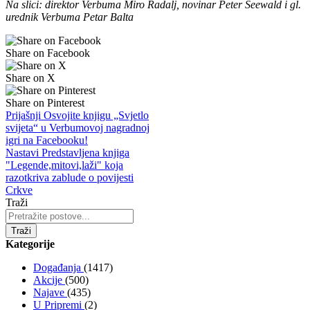
Na slici: direktor Verbuma Miro Radalj, novinar Peter Seewald i gl.
urednik Verbuma Petar Balta
Share on Facebook
Share on X
Share on Pinterest
Prijašnji
Osvojite knjigu „Svjetlo
svijeta“ u Verbumovoj nagradnoj
igri na Facebooku!
Nastavi
Predstavljena knjiga
"Legende,mitovi,laži" koja
razotkriva zablude o povijesti
Crkve
Traži
Traži
Kategorije
Događanja
(1417)
Akcije
(500)
Najave
(435)
U Pripremi
(2)