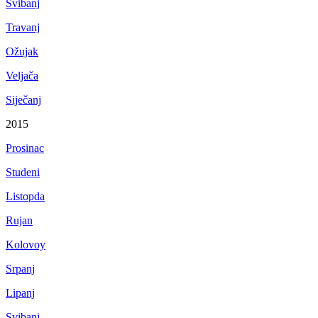
Svibanj
Travanj
Ožujak
Veljača
Siječanj
2015
Prosinac
Studeni
Listopda
Rujan
Kolovoy
Srpanj
Lipanj
Svibanj