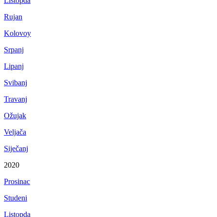
Listopda
Rujan
Kolovoy
Srpanj
Lipanj
Svibanj
Travanj
Ožujak
Veljača
Siječanj
2020
Prosinac
Studeni
Listopda