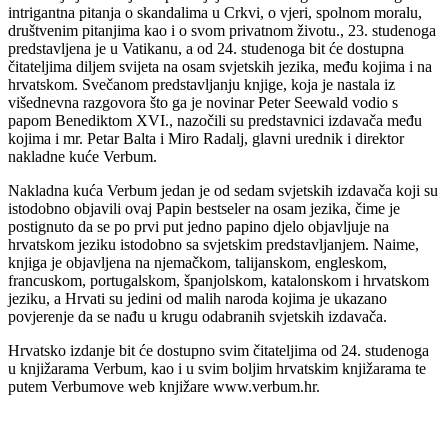
intrigantna pitanja o skandalima u Crkvi, o vjeri, spolnom moralu,
društvenim pitanjima kao i o svom privatnom životu., 23. studenoga
predstavljena je u Vatikanu, a od 24. studenoga bit će dostupna
čitateljima diljem svijeta na osam svjetskih jezika, među kojima i na
hrvatskom. Svečanom predstavljanju knjige, koja je nastala iz
višednevna razgovora što ga je novinar Peter Seewald vodio s
papom Benediktom XVI., nazočili su predstavnici izdavača među
kojima i mr. Petar Balta i Miro Radalj, glavni urednik i direktor
nakladne kuće Verbum.
Nakladna kuća Verbum jedan je od sedam svjetskih izdavača koji su
istodobno objavili ovaj Papin bestseler na osam jezika, čime je
postignuto da se po prvi put jedno papino djelo objavljuje na
hrvatskom jeziku istodobno sa svjetskim predstavljanjem. Naime,
knjiga je objavljena na njemačkom, talijanskom, engleskom,
francuskom, portugalskom, španjolskom, katalonskom i hrvatskom
jeziku, a Hrvati su jedini od malih naroda kojima je ukazano
povjerenje da se nađu u krugu odabranih svjetskih izdavača.
Hrvatsko izdanje bit će dostupno svim čitateljima od 24. studenoga
u knjižarama Verbum, kao i u svim boljim hrvatskim knjižarama te
putem Verbumove web knjižare
www.verbum.hr.