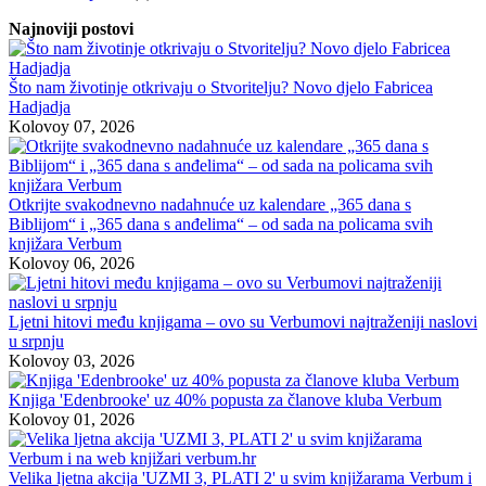
Najnoviji postovi
Što nam životinje otkrivaju o Stvoritelju? Novo djelo Fabricea
Hadjadja
Kolovoy 07, 2026
Otkrijte svakodnevno nadahnuće uz kalendare „365 dana s
Biblijom“ i „365 dana s anđelima“ – od sada na policama svih
knjižara Verbum
Kolovoy 06, 2026
Ljetni hitovi među knjigama – ovo su Verbumovi najtraženiji naslovi
u srpnju
Kolovoy 03, 2026
Knjiga 'Edenbrooke' uz 40% popusta za članove kluba Verbum
Kolovoy 01, 2026
Velika ljetna akcija 'UZMI 3, PLATI 2' u svim knjižarama Verbum i