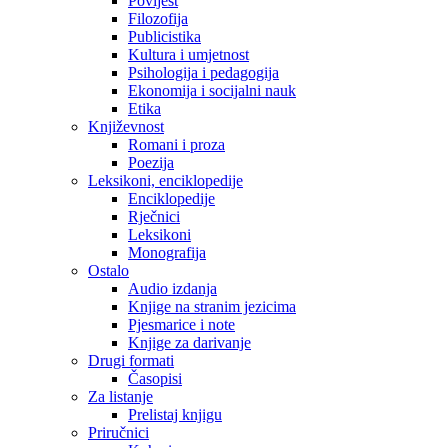
Povijest
Filozofija
Publicistika
Kultura i umjetnost
Psihologija i pedagogija
Ekonomija i socijalni nauk
Etika
Književnost
Romani i proza
Poezija
Leksikoni, enciklopedije
Enciklopedije
Rječnici
Leksikoni
Monografija
Ostalo
Audio izdanja
Knjige na stranim jezicima
Pjesmarice i note
Knjige za darivanje
Drugi formati
Časopisi
Za listanje
Prelistaj knjigu
Priručnici