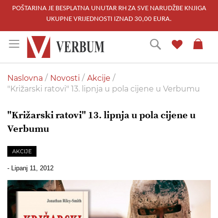
POŠTARINA JE BESPLATNA UNUTAR RH ZA SVE NARUDŽBE KNJIGA
UKUPNE VRIJEDNOSTI IZNAD 30,00 EURA.
Skip
Traži
to
Content
Naslovna
Novosti
Akcije
"Križarski ratovi" 13. lipnja u pola cijene u Verbumu
"Križarski ratovi" 13. lipnja u pola cijene u
Verbumu
AKCIJE
-
Lipanj 11, 2012