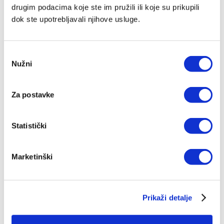
drugim podacima koje ste im pružili ili koje su prikupili
dok ste upotrebljavali njihove usluge.
Odabir
Nužni
pristanka
Ljetni hitovi među knjigama – ovo su Verbumovi
najtraženiji naslovi u srpnju
Za postavke
Kolovoy 03, 2026
Statistički
Marketinški
Prikaži detalje
Knjiga 'Edenbrooke' uz 40% popusta za članove kluba