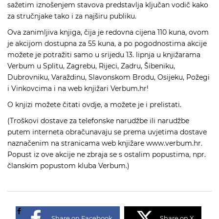
sažetim iznošenjem stavova predstavlja ključan vodič kako
za stručnjake tako i za najširu publiku.
Ova zanimljiva knjiga, čija je redovna cijena 110 kuna, ovom
je akcijom dostupna za 55 kuna, a po pogodnostima akcije
možete je potražiti samo u srijedu 13. lipnja u knjižarama
Verbum u Splitu, Zagrebu, Rijeci, Zadru, Šibeniku,
Dubrovniku, Varaždinu, Slavonskom Brodu, Osijeku, Požegi
i Vinkovcima i na web knjižari Verbum.hr!
O knjizi možete čitati
ovdje
, a možete je i
prelistati
.
(Troškovi dostave za telefonske narudžbe ili narudžbe
putem interneta obračunavaju se prema uvjetima dostave
naznačenim na stranicama web knjižare
www.verbum.hr
.
Popust iz ove akcije ne zbraja se s ostalim popustima, npr.
članskim popustom kluba Verbum.)
Share on Facebook
Share on X