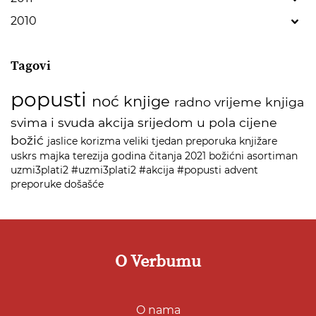
2010
Tagovi
popusti
noć knjige
radno vrijeme
knjiga
svima i svuda
akcija
srijedom u pola cijene
božić
jaslice
korizma
veliki tjedan
preporuka
knjižare
uskrs
majka terezija
godina čitanja 2021
božićni asortiman
uzmi3plati2
#uzmi3plati2
#akcija
#popusti
advent
preporuke
došašće
O Verbumu
O nama