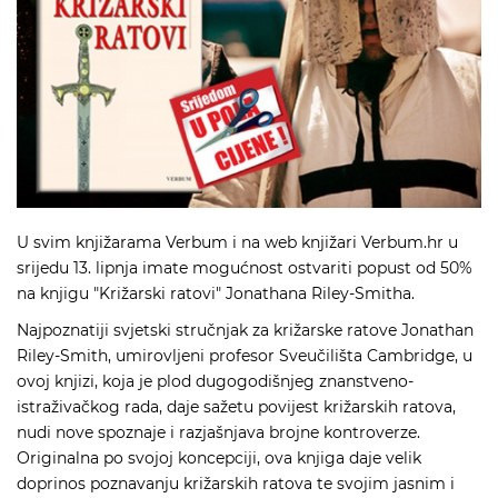
U svim
knjižarama Verbum
i na web knjižari
Verbum.hr
u
srijedu 13. lipnja imate mogućnost ostvariti popust od 50%
na knjigu
"Križarski ratovi"
Jonathana Riley-Smitha.
Najpoznatiji svjetski stručnjak za križarske ratove Jonathan
Riley-Smith, umirovljeni profesor Sveučilišta Cambridge, u
ovoj knjizi, koja je plod dugogodišnjeg znanstveno-
istraživačkog rada, daje sažetu povijest križarskih ratova,
nudi nove spoznaje i razjašnjava brojne kontroverze.
Originalna po svojoj koncepciji, ova knjiga daje velik
doprinos poznavanju križarskih ratova te svojim jasnim i