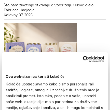
Što nam životinje otkrivaju o Stvoritelju? Novo djelo
Fabricea Hadjadja
Kolovoy 07, 2026
Otkrijte svakodnevno nadahnuće uz kalendare „365 dana s
Ova web-stranica koristi kolačiće
Biblijom“ i „365 dana s anđelima“ – od sada na policama
svih knjižara Verbum
Kolačiće upotrebljavamo kako bismo personalizirali
Kolovoy 06, 2026
sadržaj i oglase, omogućili značajke društvenih medija i
analizirali promet. Isto tako, podatke o vašoj upotrebi
naše web-lokacije dijelimo s partnerima za društvene
medije, oglašavanje i analizu, a oni ih mogu kombinirati s