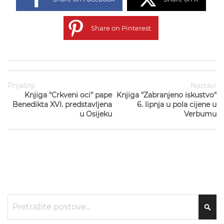
Share on Pinterest
Prijašnji
Nastavi
Knjiga "Crkveni oci" pape
Knjiga "Zabranjeno iskustvo"
Benedikta XVI. predstavljena
6. lipnja u pola cijene u
u Osijeku
Verbumu
Traži
TRA