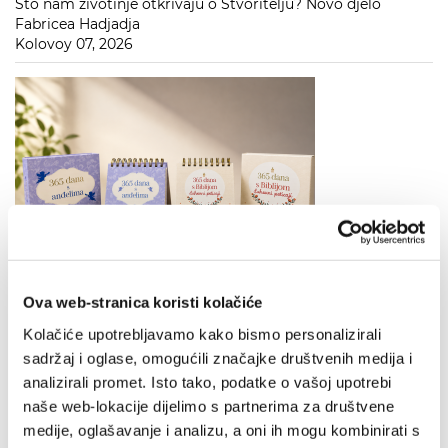
Što nam životinje otkrivaju o Stvoritelju? Novo djelo
Fabricea Hadjadja
Kolovoy 07, 2026
Otkrijte svakodnevno nadahnuće uz kalendare „365 dana s
Ova web-stranica koristi kolačiće
Biblijom“ i „365 dana s anđelima“ – od sada na policama
svih knjižara Verbum
Kolačiće upotrebljavamo kako bismo personalizirali
Kolovoy 06, 2026
sadržaj i oglase, omogućili značajke društvenih medija i
analizirali promet. Isto tako, podatke o vašoj upotrebi
naše web-lokacije dijelimo s partnerima za društvene
medije, oglašavanje i analizu, a oni ih mogu kombinirati s