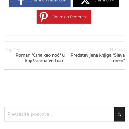
Share on Facebook
Share on X
Share on Pinterest
Prijašnji
Nastavi
Roman "Crna kao noć" u
Predstavljena knjiga "Slava
knjižarama Verbum
meni"
Traži
TRA