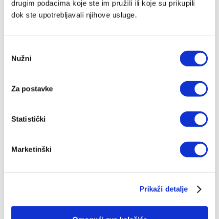
drugim podacima koje ste im pružili ili koje su prikupili
dok ste upotrebljavali njihove usluge.
Odabir
Nužni
pristanka
Ljetni hitovi među knjigama – ovo su Verbumovi
najtraženiji naslovi u srpnju
Kolovoy 03, 2026
Za postavke
Statistički
Marketinški
Prikaži detalje
Knjiga 'Edenbrooke' uz 40% popusta za članove kluba
Verbum