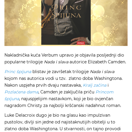
Nakladnička kuća Verbum upravo je objavila posljednji dio
popularne trilogije
Nada i slava
autorice
Elizabeth Camden
.
Princ špijuna
blistav je završetak trilogije
Nada i slava
kojom nas autorica vodi u tzv. zlatno doba Washingtona.
Nakon uspjeha prvih dvaju nastavaka,
Kralj začina
i
Pozlaćena dama
, Camden je zaključila priču
Princom
špijuna
, najuspjelijim nastavkom, koji je bio ovjenčan
nagradom Christy za najbolji kršćanski nadahnut roman.
Luke Delacroix dugo je bio na glasu kao impulzivan
pustolov, divlji sin jedne od najistaknutijih obitelji u to
zlatno doba Washingtona. U stvarnosti, on tajno provodi