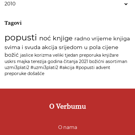
2010
Tagovi
popusti
noć knjige
radno vrijeme
knjiga
svima i svuda
akcija
srijedom u pola cijene
božić
jaslice
korizma
veliki tjedan
preporuka
knjižare
uskrs
majka terezija
godina čitanja 2021
božićni asortiman
uzmi3plati2
#uzmi3plati2
#akcija
#popusti
advent
preporuke
došašće
O Verbumu
O nama