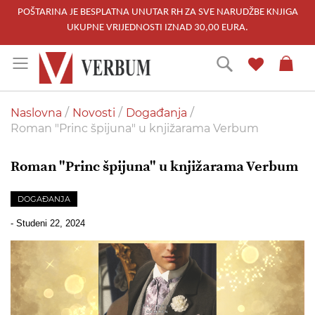
POŠTARINA JE BESPLATNA UNUTAR RH ZA SVE NARUDŽBE KNJIGA
UKUPNE VRIJEDNOSTI IZNAD 30,00 EURA.
Skip
Traži
to
Content
Naslovna
Novosti
Događanja
Roman "Princ špijuna" u knjižarama Verbum
Roman "Princ špijuna" u knjižarama Verbum
DOGAĐANJA
-
Studeni 22, 2024