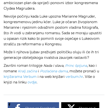
ambiciozan plan da spriječi ponovni izbor kongresmena
Clydea Magrudera.
Nevolje počinju kada Luke upozna Marianne Magruder,
kongresmenovu jedinu kćer. Luke je očaran živopisnom
Marianne i njezinim odvažnim poslom vladina fotografa,
što ih vodi u zabranjenu romansu. Sada se moraju upustiti
u opasan rizik kako bi pomirili svoje osjećaje s Lukeovom
strašću za reformama u Kongresu.
Može li njihova ljubav preživjeti političku oluju ili će ih tri
generacije obiteljskoga rivalstva zauvijek rastaviti?
Završni roman trilogije
Nada i slava
,
Princ špijuna
, kao i
romane
Kralj začina
i
Pozlaćena dama
, možete pronaći u
knjižarama Verbum
i na web knjižari
verbum.hr
. Više o
knjizi na linku
ovdje
.